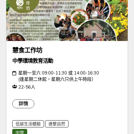
慧食工作坊
中學環境教育活動
日期：
星期一至六 09:00-11:30 或 14:00-16:30
(逢星期二休館，星期六只供上午時段）
人數：
22-56人
詳情
低碳生活體驗
連繫自然
中學