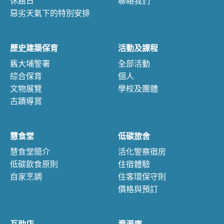
休館日
聯絡我們
惡劣天氣下的特別安排
歷史建築保育
活動及課程
舊大埔警署
全部活動
綜合保育
個人
文物展覽
學校及團體
古蹟導賞
慧食堂
低碳旅舍
慧食堂簡介
活化警察宿房
低碳飲食原則
住宿體驗
自家烹調
住客環保守則
價格與預訂