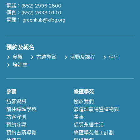
電話：(852) 2996 2800
傳真：(852) 2638 0110
電郵：
greenhub@kfbg.org
預約及報名
參觀
古蹟導賞
活動及課程
住宿
培訓室
參觀
綠匯學苑
訪客資訊
關於我們
前往綠匯學苑
嘉道理農場暨植物園
訪客守則
董事
預約參觀
倡導永續生活
預約古蹟導賞
綠匯學苑義工計劃