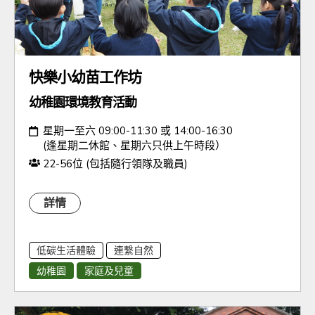
快樂小幼苗工作坊
幼稚園環境教育活動
日期：
星期一至六 09:00-11:30 或 14:00-16:30
(逢星期二休館、星期六只供上午時段）
人數：
22-56位 (包括隨行領隊及職員)
詳情
低碳生活體驗
連繫自然
幼稚園
家庭及兒童