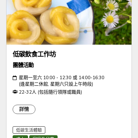
低碳飲食工作坊
團體活動
日期：
星期一至六 10:00 - 12:30 或 14:00-16:30
(逢星期二休館, 星期六只設上午時段)
人數：
22-32人 (包括隨行領隊或職員)
詳情
低碳生活體驗