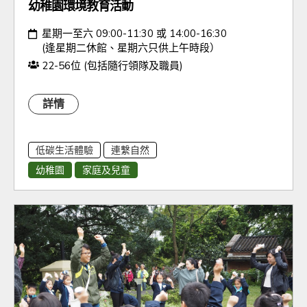
幼稚園環境教育活動
日期：
星期一至六 09:00-11:30 或 14:00-16:30
(逢星期二休館、星期六只供上午時段）
人數：
22-56位 (包括隨行領隊及職員)
詳情
低碳生活體驗
連繫自然
幼稚園
家庭及兒童