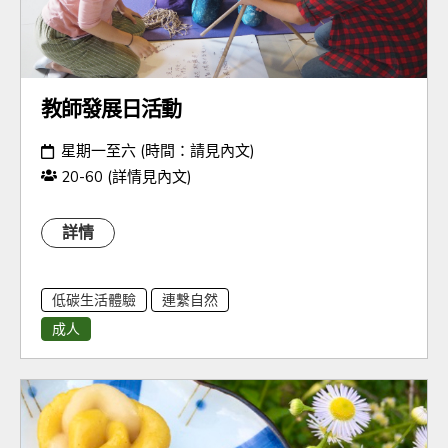
教師發展日活動
日期：
星期一至六 (時間：請見內文)
人數：
20-60 (詳情見內文)
詳情
低碳生活體驗
連繫自然
成人