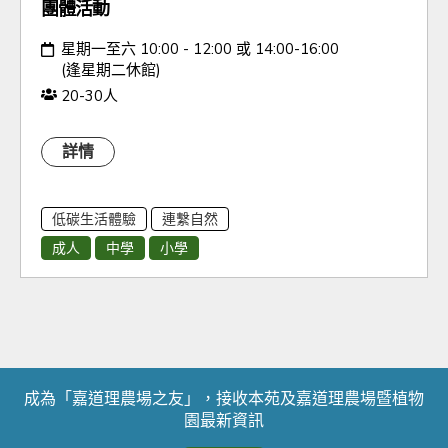
團體活動
日期：
星期一至六 10:00 - 12:00 或 14:00-16:00
(逢星期二休館)
人數：
20-30人
詳情
低碳生活體驗
連繫自然
成人
中學
小學
成為「嘉道理農場之友」，接收本苑及嘉道理農場暨植物
園最新資訊