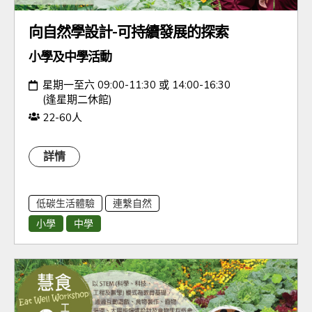
向自然學設計-可持續發展的探索
小學及中學活動
日期：
星期一至六 09:00-11:30 或 14:00-16:30
(逢星期二休館)
人數：
22-60人
詳情
低碳生活體驗
連繫自然
小學
中學