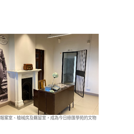
報案室、槍械房及羈留室，成為今日綠匯學苑的文物