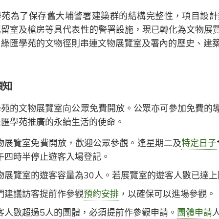
學苑為了保存舊大埔警署建築群的結構完整性，項目設計
羈留室及槍房等具代表性的警署設施，現已轉化為文物展
。綠匯學苑的文物徑則串連文物展覽室及署內的歷史、建
須知
學苑的文物展覽室向公眾免費開放。公眾亦可參加免費的
綠匯學苑推廣的永續生活的使命。
物展覽室免費開放，歡迎公眾參觀。逢星期二及
特定日子
午四時半停止遊客入場登記。
物展覽室的遊客容量為30人。若展覽室的遊客人數已達
們建議訪客提前作參觀
預約安排
，以確保可以進場參觀。
客人數超過5人的團體，必須提前作參觀申請。
團體申請