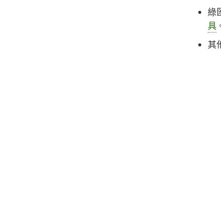
綠
具
其