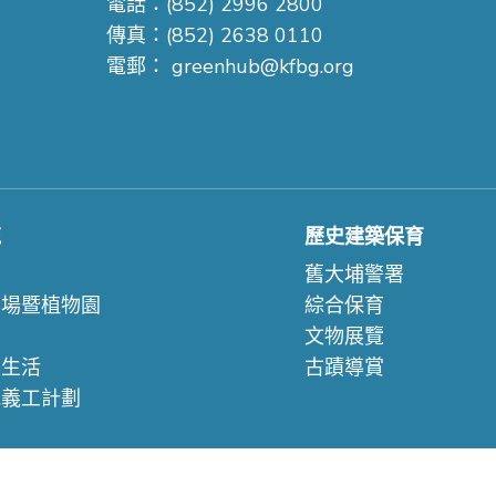
電話：(852) 2996 2800
傳真：(852) 2638 0110
電郵：
greenhub@kfbg.org
苑
歷史建築保育
們
舊大埔警署
農場暨植物園
綜合保育
文物展覽
續生活
古蹟導賞
苑義工計劃
們