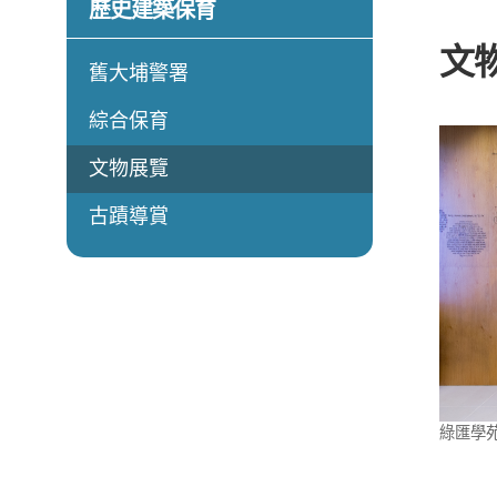
歷史建築保育
文
舊大埔警署
綜合保育
文物展覽
古蹟導賞
綠匯學