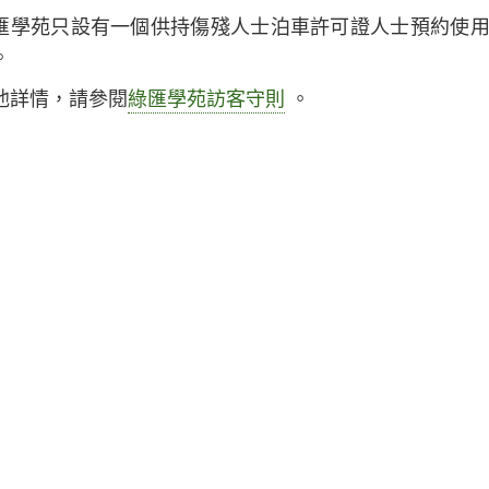
匯學苑只設有一個供持傷殘人士泊車許可證人士預約使
。
他詳情，請參閱
綠匯學苑訪客守則
。