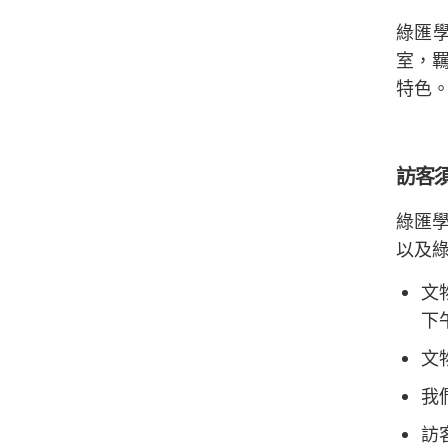
綠匯
室，
特色
訪客
綠匯
以及
文
下
文
我
訪