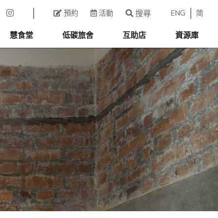
ENG
简
預約
活動
搜尋
慧食堂
低碳旅舍
互助店
資源庫