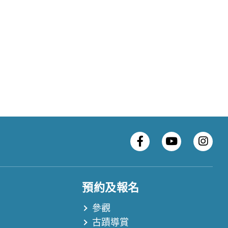
預約及報名
參觀
古蹟導賞