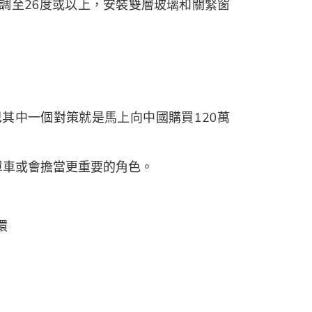
調至26度或以上，安裝雙層玻璃和關緊窗
巴其中一個對策就是馬上向中國購買120萬
單車或會擔當更重要的角色。
環