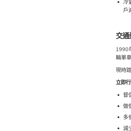
冷
戶
交通
199
輛單車
現時
立即行
督
做
多
減