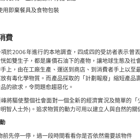
使用即棄餐具及食物包裝
消費
一項於2006年進行的本地調查，四成四的受訪者表示曾
費恍如雙生子，都是廉價石油下的產物，讓地球生態及社
的手上，由在工廠生產、運送到商店、到消費者手上以至
釋放有毒化學物質。而產品採取的「計劃報廢」縮短產品
費品的欲求，令問題愈趨惡化。
頂峰將驅使整個社會面對一個全新的經濟實況及簡單的「少
的明智人士外)。追求物質的動力可用以建立人與自然的關
動
物前先停一停，過一段時間看看你是否依然需要該物件