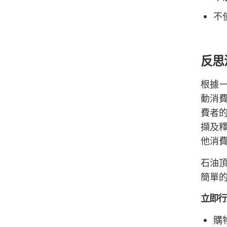
不
反思
根據
動消
費者
擷及
他消
石油
簡單
立即行
購