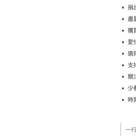
捐
盡
購
愛
選
支
關
少
時
一