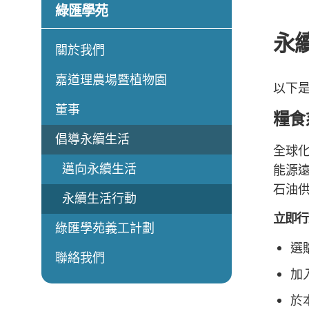
綠匯學苑
永
關於我們
嘉道理農場暨植物園
以下
董事
糧食
倡導永續生活
全球
邁向永續生活
能源
石油
永續生活行動
立即行
綠匯學苑義工計劃
選
聯絡我們
加
於