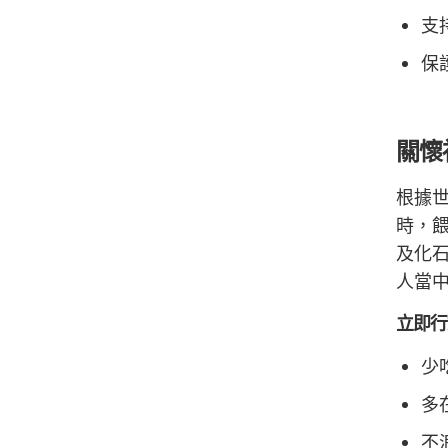
支
保
關懷
根據
時，
及化石
人當
立即行
少
多
不