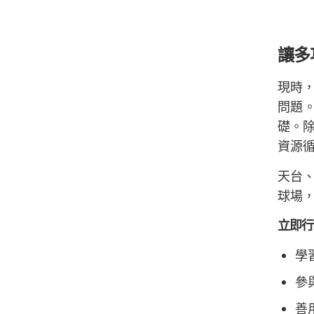
讓多
現時
問題
礎。
資源
天台、
球場
立即行
學
參
善