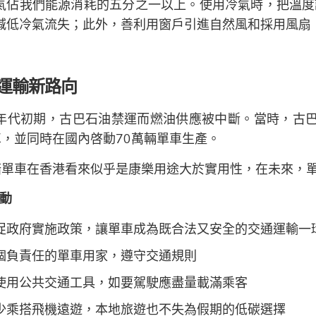
氣佔我們能源消耗的五分之一以上。使用冷氣時，把溫度
減低冷氣流失；此外，善利用窗戶引進自然風和採用風扇
運輸新路向
0年代初期，古巴石油禁運而燃油供應被中斷。當時，古
，並同時在國內啓動70萬輛單車生產。
踏單車在香港看來似乎是康樂用途大於實用性，在未來，
動
促政府實施政策，讓單車成為既合法又安全的交通運輸一
個負責任的單車用家，遵守交通規則
使用公共交通工具，如要駕駛應盡量載滿乘客
少乘搭飛機遠遊，本地旅遊也不失為假期的低碳選擇