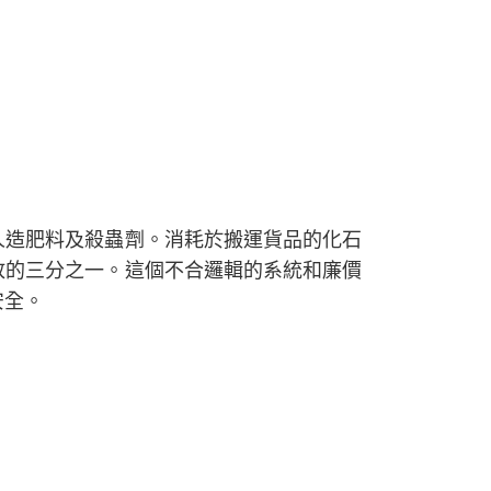
人造肥料及殺蟲劑。消耗於搬運貨品的化石
放的三分之一。這個不合邏輯的系統和廉價
安全。