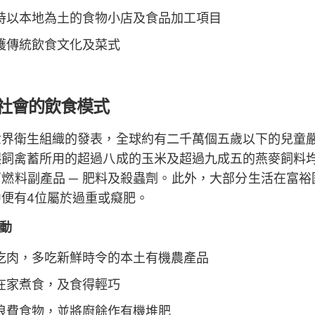
持以本地為土的食物小店及食品加工項目
護傳統飲食文化及菜式
社會的飲食模式
世界衛生組織的發表，全球約有二千萬個五歲以下的兒童
餵飼禽蓄所用的超過八成的玉米及超過九成五的燕麥飼料
燃料副產品 ─ 肥料及殺蟲劑。此外，大部分生活在富裕
中便有4位屬於過重或癡肥。
動
吃肉，多吃新鮮時令的本土有機農產品
在家煮食，及食得輕巧
浪費食物，並將廚餘作有機堆肥