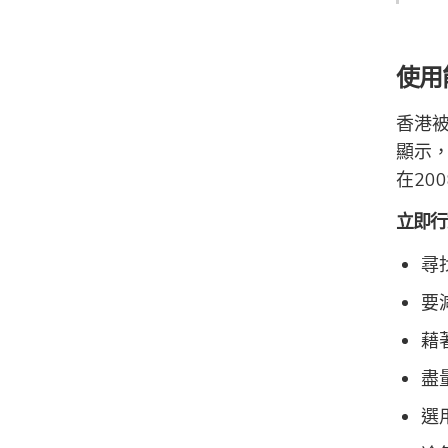
使用
香港
顯示
在20
立即行
尋
要
藉
盡
選