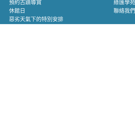
預約古蹟導賞
綠匯學
休館日
聯絡我
惡劣天氣下的特別安排
慧食堂
低碳旅
慧食堂簡介
活化警
低碳飲食原則
住宿體
自家烹調
住客環
價格與