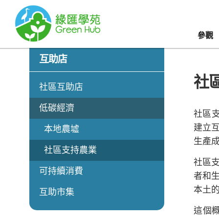
參觀
互助店
社
社區互助店
低碳經濟
社區支
建立
本地農墟
生產
社區支持農業
社區
可持續消費
者和
本土
互助市集
這個