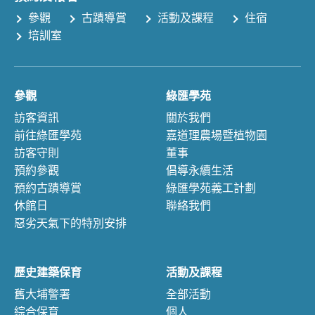
參觀
古蹟導賞
活動及課程
住宿
培訓室
參觀
綠匯學苑
訪客資訊
關於我們
前往綠匯學苑
嘉道理農場暨植物園
訪客守則
董事
預約參觀
倡導永續生活
預約古蹟導賞
綠匯學苑義工計劃
休館日
聯絡我們
惡劣天氣下的特別安排
歷史建築保育
活動及課程
舊大埔警署
全部活動
綜合保育
個人