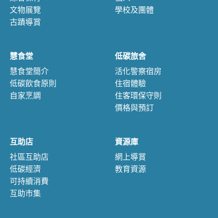
文物展覽
學校及團體
古蹟導賞
慧食堂
低碳旅舍
慧食堂簡介
活化警察宿房
低碳飲食原則
住宿體驗
自家烹調
住客環保守則
價格與預訂
互助店
資源庫
社區互助店
網上導賞
低碳經濟
教育資源
可持續消費
互助市集