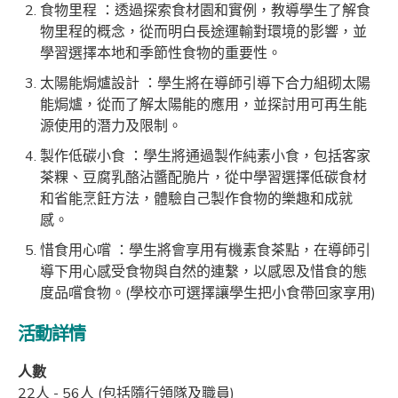
食物里程 ：透過探索食材園和實例，教導學生了解食
物里程的概念，從而明白長途運輸對環境的影響，並
學習選擇本地和季節性食物的重要性。
太陽能焗爐設計 ：學生將在導師引導下合力組砌太陽
能焗爐，從而了解太陽能的應用，並探討用可再生能
源使用的潛力及限制。
製作低碳小食 ：學生將通過製作純素小食，包括客家
茶粿、豆腐乳酪沾醬配脆片，從中學習選擇低碳食材
和省能烹飪方法，體驗自己製作食物的樂趣和成就
感。
惜食用心嚐 ：學生將會享用有機素食茶點，在導師引
導下用心感受食物與自然的連繫，以感恩及惜食的態
度品嚐食物。(學校亦可選擇讓學生把小食帶回家享用)
活動詳情
人數
22人 - 56人 (包括隨行領隊及職員)