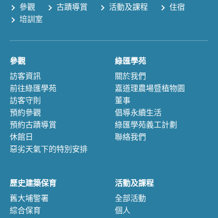
參觀
古蹟導賞
活動及課程
住宿
培訓室
參觀
綠匯學苑
訪客資訊
關於我們
前往綠匯學苑
嘉道理農場暨植物園
訪客守則
董事
預約參觀
倡導永續生活
預約古蹟導賞
綠匯學苑義工計劃
休館日
聯絡我們
惡劣天氣下的特別安排
歷史建築保育
活動及課程
舊大埔警署
全部活動
綜合保育
個人