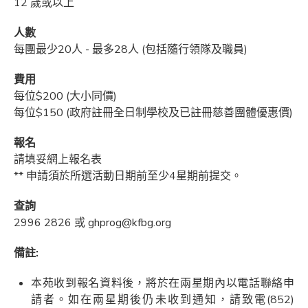
12 歲或以上
人數
每團最少20人 - 最多28人 (包括隨行領隊及職員)
費用
每位$200 (大小同價)
每位$150 (政府註冊全日制學校及已註冊慈善團體優惠價)
報名
請填妥網上報名表
** 申請須於所選活動日期前至少4星期前提交。
查詢
2996 2826 或 ghprog@kfbg.org
備註:
本苑收到報名資料後，將於在兩星期內以電話聯絡申
請者。如在兩星期後仍未收到通知，請致電(852)