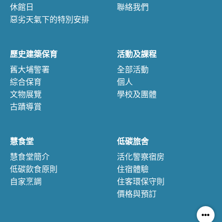
休館日
聯絡我們
惡劣天氣下的特別安排
歷史建築保育
活動及課程
舊大埔警署
全部活動
綜合保育
個人
文物展覽
學校及團體
古蹟導賞
慧食堂
低碳旅舍
慧食堂簡介
活化警察宿房
低碳飲食原則
住宿體驗
自家烹調
住客環保守則
價格與預訂