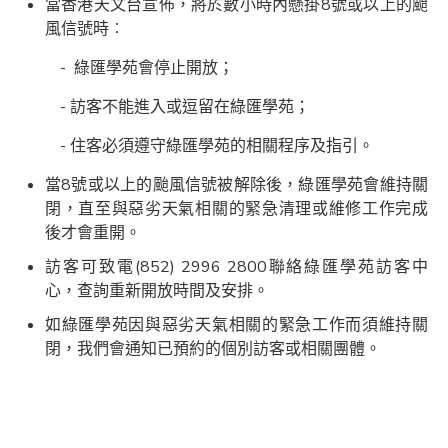
當香港天文台宣佈，將於數小時內懸掛8號或以上的颱
風信號時︰
- 綠匯學苑會停止開放；
- 訪客不能進入或逗留在綠匯學苑；
- 住客必須遵守綠匯學苑的相關程序及指引。
當8號或以上的颱風信號被解除後，綠匯學苑會維持關
閉，直至與惡劣天氣相關的緊急清理或維修工作完成
後才會重開。
訪客可致電(852) 2996 2800聯絡綠匯學苑訪客中
心，查詢重新開放時間及安排。
如綠匯學苑因與惡劣天氣相關的緊急工作而須維持關
閉，我們會通知已預約的個別訪客或相關團體。