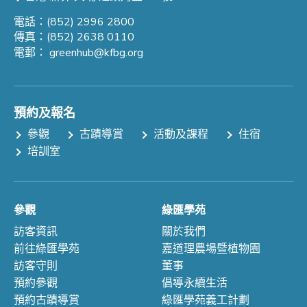
電話：(852) 2996 2800
傳真：(852) 2638 0110
電郵：
greenhub@kfbg.org
預約及報名
參觀
古蹟導賞
活動及課程
住宿
培訓室
參觀
綠匯學苑
訪客資訊
關於我們
前往綠匯學苑
嘉道理農場暨植物園
訪客守則
董事
預約參觀
倡導永續生活
預約古蹟導賞
綠匯學苑義工計劃