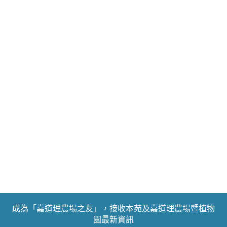
成為「嘉道理農場之友」，接收本苑及嘉道理農場暨植物
園最新資訊