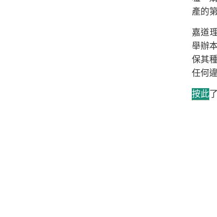
產的
嘉道理
舉辦
保其
任何
按此