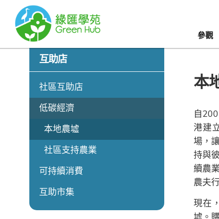
參觀
互助店
本
社區互助店
低碳經濟
自20
港建
本地農墟
場，
社區支持農業
持與
續農
可持續消費
農夫
互助市集
現在
墟。