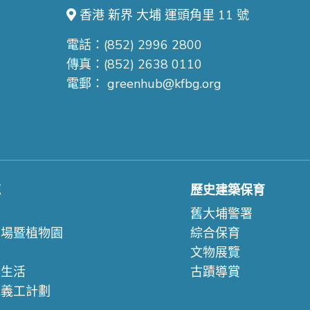
香港 新界 大埔 運頭角里 11 號
電話：(852) 2996 2800
傳真：(852) 2638 0110
電郵：
greenhub@kfbg.org
苑
歷史建築保育
們
舊大埔警署
農場暨植物園
綜合保育
文物展覽
續生活
古蹟導賞
苑義工計劃