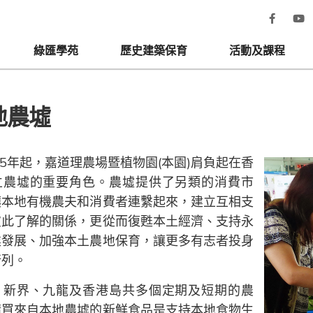
綠匯學苑
歷史建築保育
活動及課程
地農墟
05年起，嘉道理農場暨植物園(本園)肩負起在香
立農墟的重要角色。農墟提供了另類的消費市
讓本地有機農夫和消費者連繫起來，建立互相支
彼此了解的關係，更從而復甦本土經濟、支持永
業發展、加強本土農地保育，讓更多有志者投身
行列。
，新界、九龍及香港島共多個定期及短期的農
購買來自本地農墟的新鮮食品是支持本地食物生