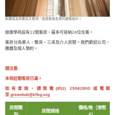
高樓底及和雙瓦片屋頂，皆是氣候友善的建築設計。
綠匯學苑設有12間客房，最多可容納24位住客。
客房分為單人、雙床、三床及六人房間。我們歡迎公司，
團體及個人預約。
請注意:
本苑近期客房已滿。
如有查詢，請致電
(852) 29962800 或電郵
至
greenhub@kfbg.org
房間類
價格/晚（港幣
房間規格
別
$）