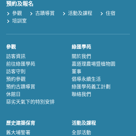
預約及報名
參觀
古蹟導賞
活動及課程
住宿
培訓室
參觀
綠匯學苑
訪客資訊
關於我們
前往綠匯學苑
嘉道理農場暨植物園
訪客守則
董事
預約參觀
倡導永續生活
預約古蹟導賞
綠匯學苑義工計劃
休館日
聯絡我們
惡劣天氣下的特別安排
歷史建築保育
活動及課程
舊大埔警署
全部活動