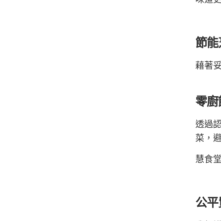
節能
藉著
零廚
透過
菜，
慧食
公平