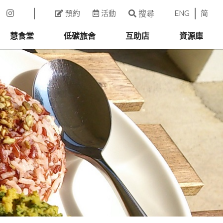
ENG
简
預約
活動
搜尋
慧食堂
低碳旅舍
互助店
資源庫