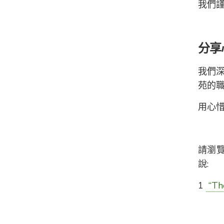
我們
分享
我們
苑的
用心
請瀏覽
說:
1
“The