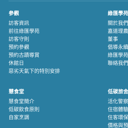
參觀
綠匯學
訪客資訊
關於我
前往綠匯學苑
嘉道理
訪客守則
董事
預約參觀
倡導永
預約古蹟導賞
綠匯學
休館日
聯絡我
惡劣天氣下的特別安排
慧食堂
低碳旅
慧食堂簡介
活化警
低碳飲食原則
住宿體
自家烹調
住客環
價格與