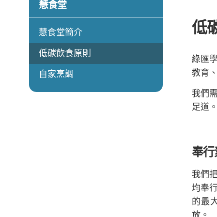
慧食堂
低
慧食堂簡介
低碳飲食原則
綠匯
教育
自家烹調
我們
足道
奉行
我們
均奉
的最
放。