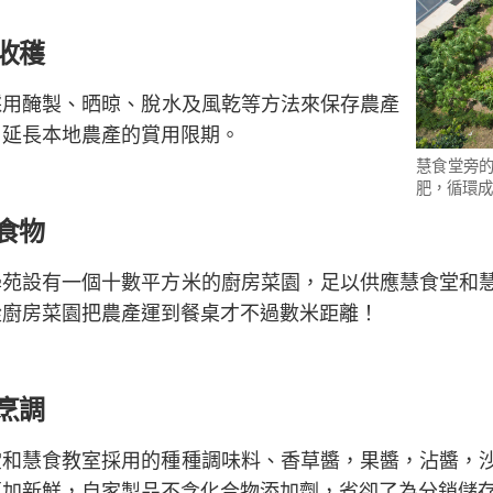
收穫
採用醃製、晒晾、脫水及風乾等方法來保存農產
，延長本地農產的賞用限期。
慧食堂旁
肥，循環成
食物
學苑設有一個十數平方米的廚房菜園，足以供應慧食堂和
從廚房菜園把農產運到餐桌才不過數米距離！
烹調
堂和慧食教室採用的種種調味料、香草醬，果醬，沾醬，
更加新鮮，自家製品不含化合物添加劑，省卻了為分銷儲