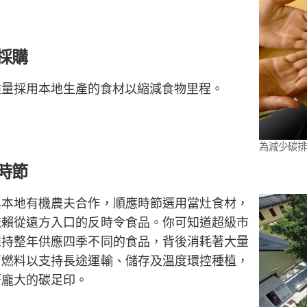
採購
盡量採用本地生產的食材以縮減食物里程。
為減少碳排
時節
與本地有機農夫合作，順應時節選用當灶食材，
依賴從遠方入口的反時令食品。你可知道超級市
維持整年供應四季不同的食品，背後消耗著大量
石燃料以支持長途運輸、儲存及溫度環控種植，
著龐大的碳足印。