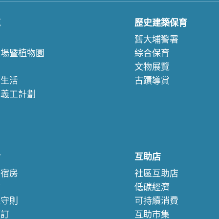
苑
歷史建築保育
們
舊大埔警署
農場暨植物園
綜合保育
文物展覽
續生活
古蹟導賞
苑義工計劃
們
舍
互助店
察宿房
社區互助店
驗
低碳經濟
保守則
可持續消費
預訂
互助市集