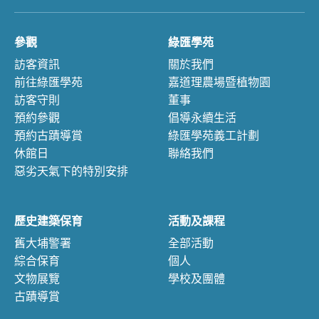
參觀
綠匯學苑
訪客資訊
關於我們
前往綠匯學苑
嘉道理農場暨植物園
訪客守則
董事
預約參觀
倡導永續生活
預約古蹟導賞
綠匯學苑義工計劃
休館日
聯絡我們
惡劣天氣下的特別安排
歷史建築保育
活動及課程
舊大埔警署
全部活動
綜合保育
個人
文物展覽
學校及團體
古蹟導賞