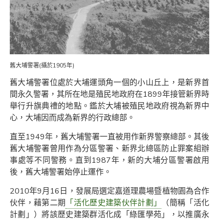
舊大埔警署(攝於1905年)
舊大埔警署位處於大埔運頭角一個的小山丘上，是新界首
間永久警署，其所在地是殖民地政府在1899年接管新界時
舉行升旗典禮的地點。鑑於大埔被殖民地政府視為新界中
心，大埔因而成為新界的行政總部。
直至1949年，舊大埔警署一直被用作新界警察總部。其後
舊大埔警署曾用作為分區警署、新界北總區防止罪案組辦
事處等不同警務。直到1987年，新的大埔分區警署啟用
後，舊大埔警署始停止運作。
2010年9月16日，發展局選定嘉道理農場暨植物園為合作
伙伴，藉第二期
「活化歷史建築伙伴計劃」
（簡稱「活化
計劃」）將該歷史建築群活化成「綠匯學苑」，以推廣永