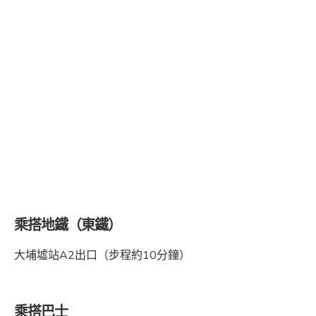
乘搭地鐵（東鐵）
大埔墟站A2出口（步程約10分鐘）
乘搭巴士