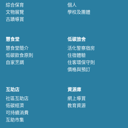
綜合保育
個人
文物展覽
學校及團體
古蹟導賞
慧食堂
低碳旅舍
慧食堂簡介
活化警察宿房
低碳飲食原則
住宿體驗
自家烹調
住客環保守則
價格與預訂
互助店
資源庫
社區互助店
網上導賞
低碳經濟
教育資源
可持續消費
互助市集