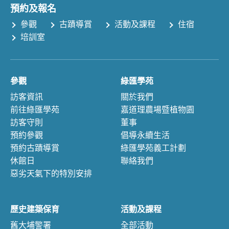
預約及報名
參觀
古蹟導賞
活動及課程
住宿
培訓室
參觀
綠匯學苑
訪客資訊
關於我們
前往綠匯學苑
嘉道理農場暨植物園
訪客守則
董事
預約參觀
倡導永續生活
預約古蹟導賞
綠匯學苑義工計劃
休館日
聯絡我們
惡劣天氣下的特別安排
歷史建築保育
活動及課程
舊大埔警署
全部活動