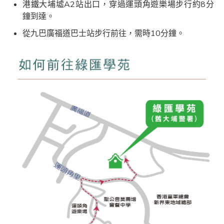
港鐵大埔墟A2站出口，穿過運頭角遊樂場步行約8分
鐘到達。
從九巴廣福道巴士站步行前往，需時10分鐘。