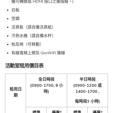
備可轉換成 HDMI 接口之連接線。)
白板
空調
活頁板（請自備活頁紙）
冷熱水機（請自備水杯）
枱及椅（可移動）
有線寬頻上網及 GovWiFi 連線
活動室租用價目表
全日時段
半日時段
(0900-1700, 8 小
(0900-1200 或
租用日
時)
1400-1700 ,
期
每時段3 小時)
標準
優惠*
標準
優惠*