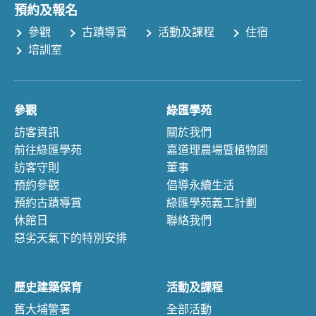
預約及報名
參觀
古蹟導賞
活動及課程
住宿
培訓室
參觀
綠匯學苑
訪客資訊
關於我們
前往綠匯學苑
嘉道理農場暨植物園
訪客守則
董事
預約參觀
倡導永續生活
預約古蹟導賞
綠匯學苑義工計劃
休館日
聯絡我們
惡劣天氣下的特別安排
歷史建築保育
活動及課程
舊大埔警署
全部活動