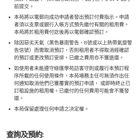
前提交。
本苑將以電郵向成功申請者發出預訂付費指示。申請
者須以支票或銀行入帳方式預先繳付有關的租用費。
本苑將於租用費付訖後再以電郵確認預訂。
除因惡劣天氣（黑色暴雨警告、8號或以上熱帶氣旋警
告信號）而需取消預訂，否則租用者不得取消經確認
的預訂或更改預訂安排，已繳之費用亦不獲退還。
如使用者未能遵守綠匯學苑訪客守則或履行本預訂程
序所載的任何使用條件，本苑場務主任可無須作出任
何通知取消他們已獲覆實的預訂申請， 或即時終止已
訂租設施的租用權。已繳付的任何費用可能會不獲發
還。
本苑保留處理任何申請之决定權。
查詢及預約: