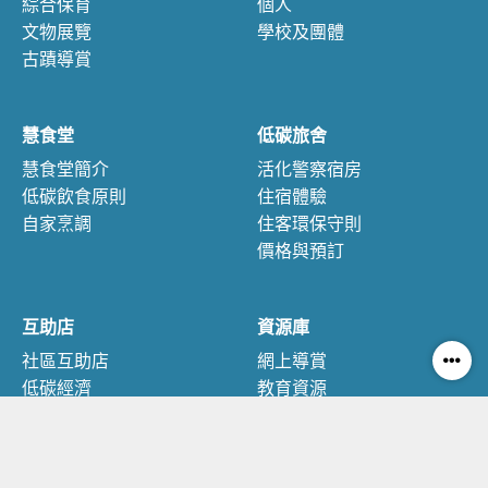
綜合保育
個人
文物展覽
學校及團體
古蹟導賞
慧食堂
低碳旅舍
慧食堂簡介
活化警察宿房
低碳飲食原則
住宿體驗
自家烹調
住客環保守則
價格與預訂
互助店
資源庫
社區互助店
網上導賞
低碳經濟
教育資源
可持續消費
互助市集