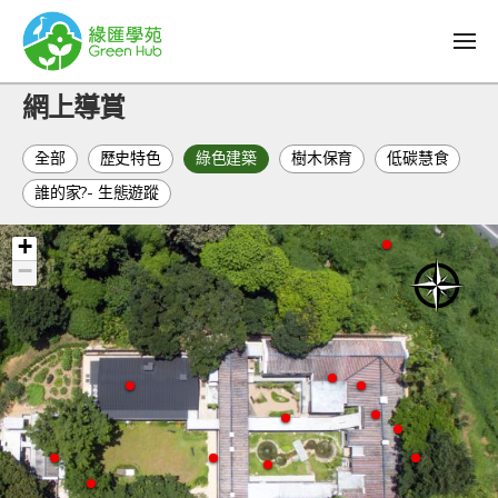
網上導賞
全部
歷史特色
綠色建築
樹木保育
低碳慧食
誰的家?- 生態遊蹤
+
−