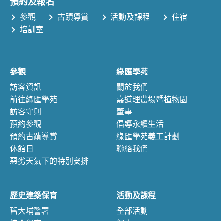
預約及報名
參觀
古蹟導賞
活動及課程
住宿
培訓室
參觀
綠匯學苑
訪客資訊
關於我們
前往綠匯學苑
嘉道理農場暨植物園
訪客守則
董事
預約參觀
倡導永續生活
預約古蹟導賞
綠匯學苑義工計劃
休館日
聯絡我們
惡劣天氣下的特別安排
歷史建築保育
活動及課程
舊大埔警署
全部活動