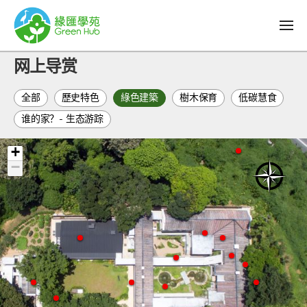
网上导赏
全部
歷史特色
綠色建築
樹木保育
低碳慧食
谁的家？- 生态游踪
+
−