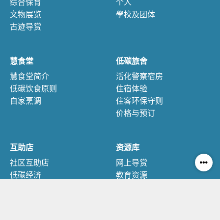
综合保育
个人
文物展览
學校及团体
古迹导赏
慧食堂
低碳旅舍
慧食堂简介
活化警察宿房
低碳饮食原则
住宿体验
自家烹调
住客环保守则
价格与预订
互助店
资源库
社区互助店
网上导赏
低碳经济
教育资源
可持续消费
互相市集