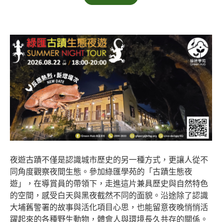
夜遊古蹟不僅是認識城市歷史的另一種方式，更讓人從不
同角度觀察夜間生態。參加綠匯學苑的「古蹟生態夜
遊」，在導賞員的帶領下，走進這片兼具歷史與自然特色
的空間，感受白天與黑夜截然不同的面貌。沿途除了認識
大埔舊警署的故事與活化項目心思，也能留意夜晚悄悄活
躍起來的各種野生動物，體會人與環境長久共存的關係。