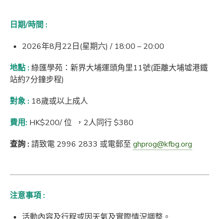
日期
/
時間
:
2026年8月22日(星期六) / 18:00 – 20:00
地點
:
綠匯學苑：新界大埔運頭角里11號(距離大埔墟港鐵
站約7分鐘步程)
對象
:
18歲或以上成人
費用
:
HK$200/ 位 ，2人同行 $380
查詢
:
請致電 2996 2833 或電郵至
ghprog@kfbg.org
注意事項 :
活動內容及行程或因天氣及實際情況調整。