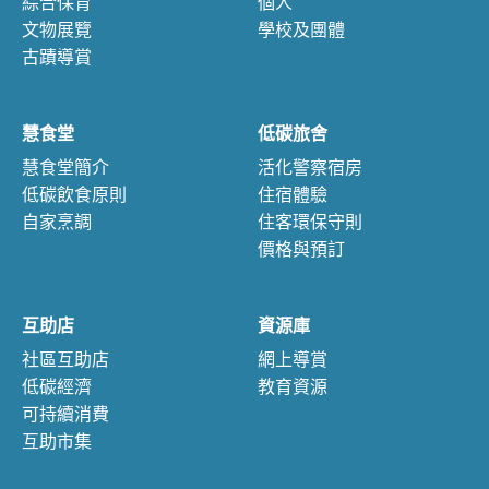
綜合保育
個人
文物展覽
學校及團體
古蹟導賞
慧食堂
低碳旅舍
慧食堂簡介
活化警察宿房
低碳飲食原則
住宿體驗
自家烹調
住客環保守則
價格與預訂
互助店
資源庫
社區互助店
網上導賞
低碳經濟
教育資源
可持續消費
互助市集