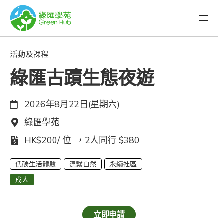
活動及課程
綠匯古蹟生態夜遊
日期：
2026年8月22日(星期六)
地點：
綠匯學苑
費用：
HK$200/ 位 ，2人同行 $380
低碳生活體驗
連繫自然
永續社區
成人
立即申請