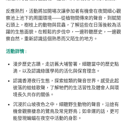
反應熱烈，活動將加開場次讓參加者有機會在夜間細心觀
察池上池下的周圍環境——從植物間傳來的聲音，到賦閒
石頭上，樹枝上的動物與昆蟲，了解這些在日落後較為活
躍的生態面貌。在輕鬆的步伐中，一邊聆聽歷史，一邊觀
察自然，重新認識這個熟悉而又陌生的地方。
活動詳情 :
漫步歷史古蹟，走訪舊大埔警署，細聽當中的歷史點
滴，以及認識綠匯學苑的活化與保育理念。
認識香港夜行生態，探索蛙類的聲音世界。感受此起
彼落的蛙蛙歌聲，了解牠們的生活習性及體會人與環
境長久共存的關係。
沉浸於山坡夜色之中，細聽野生動物的聲音，沿途有
機會觀察棲息的鷺鳥及常見野鳥；如幸運的話，更可
能發現蝙蝠在夜空中活動的身影。