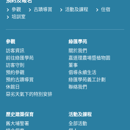
預約及報名
參觀
古蹟導賞
活動及課程
住宿
培訓室
參觀
綠匯學苑
訪客資訊
關於我們
前往綠匯學苑
嘉道理農場暨植物園
訪客守則
董事
預約參觀
倡導永續生活
預約古蹟導賞
綠匯學苑義工計劃
休館日
聯絡我們
惡劣天氣下的特別安排
歷史建築保育
活動及課程
舊大埔警署
全部活動