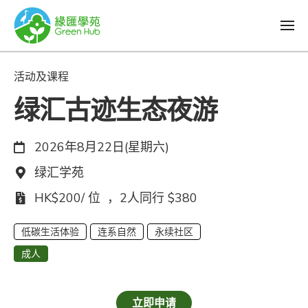
活动及课程
绿汇古迹生态夜游
日期：
2026年8月22日(星期六)
地点：
绿汇学苑
费用：
HK$200/ 位 ，2人同行 $380
低碳生活体验
连系自然
永续社区
成人
立即申请