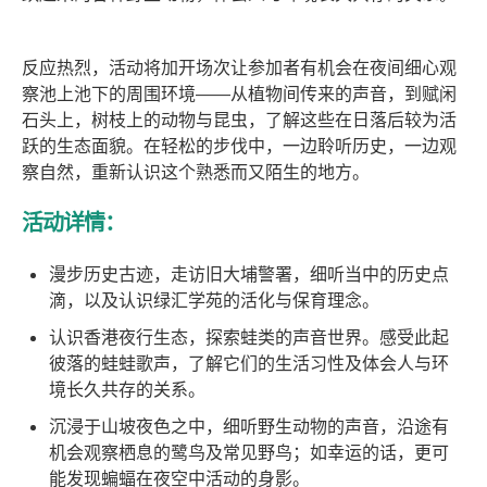
反应热烈，活动将加开场次让参加者有机会在夜间细心观
察池上池下的周围环境——从植物间传来的声音，到赋闲
石头上，树枝上的动物与昆虫，了解这些在日落后较为活
跃的生态面貌。在轻松的步伐中，一边聆听历史，一边观
察自然，重新认识这个熟悉而又陌生的地方。
活动详情：
漫步历史古迹，走访旧大埔警署，细听当中的历史点
滴，以及认识绿汇学苑的活化与保育理念。
认识香港夜行生态，探索蛙类的声音世界。感受此起
彼落的蛙蛙歌声，了解它们的生活习性及体会人与环
境长久共存的关系。
沉浸于山坡夜色之中，细听野生动物的声音，沿途有
机会观察栖息的鹭鸟及常见野鸟；如幸运的话，更可
能发现蝙蝠在夜空中活动的身影。