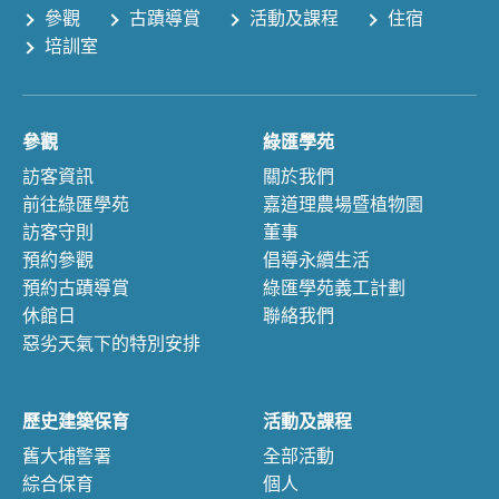
參觀
古蹟導賞
活動及課程
住宿
培訓室
參觀
綠匯學苑
訪客資訊
關於我們
前往綠匯學苑
嘉道理農場暨植物園
訪客守則
董事
預約參觀
倡導永續生活
預約古蹟導賞
綠匯學苑義工計劃
休館日
聯絡我們
惡劣天氣下的特別安排
歷史建築保育
活動及課程
舊大埔警署
全部活動
綜合保育
個人