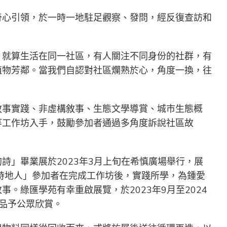
奇心引領，於一時一地駐足觀察、發問，經反復查訪和
？就算生活在同一社區，有人關注不同身份的社群，有
植物芳鄰。當我們自認對社區爛熟於心，角度一換，往
敘事實踐、非虛構敘事、生態文學導賞、城市生態概
等工作坊入手，鼓勵參加者通過多角度訴說社區故
的詩」畢業展於
2023
年3月上旬在希慎廣場舉行，展
時地人」參加者在完成工作坊後，實踐所學，為鍾愛
事。綠匯學苑有幸重啟展覽，於2023年9月至
2024
品予公眾欣賞。