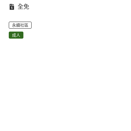
費用：
全免
永續社區
成人