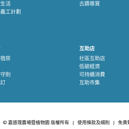
續生活
古蹟導賞
苑義工計劃
們
舍
互助店
察宿房
社區互助店
驗
低碳經濟
保守則
可持續消費
預訂
互助市集
© 嘉道理農場暨植物園 版權所有
|
使用條款及細則
|
免責