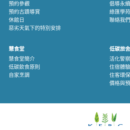
預約參觀
倡導永
預約古蹟導賞
綠匯學
休館日
聯絡我
惡劣天氣下的特別安排
慧食堂
低碳旅
慧食堂簡介
活化警
低碳飲食原則
住宿體
自家烹調
住客環
價格與