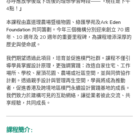
亦呼應放學後或下班後的理想學習時段——
「
現在是下午
4點！
」
本課程由嘉道理農場暨植物園、綠匯學苑及Ark
Eden
Foundation
共同籌劃。今年三個機構分別迎來創立 70 週
年、10 週年及 20 週年的重要里程碑，為課程增添深厚的
歷史與使命感。
我們期望透過此項目，培育並促進樸門社群。課程不僅引
導學員掌握設計原理，更強調實踐：改造自家住宅、工作
場所、學校、屋頂花園、農場或社區空間，並與同儕協作
計劃。透過親手設計與管理再生空間，學員將成為推動
者，促進香港及跨境地區樸門永續設計實踐基地的成長。
我們致力於建構可見的互助網絡，讓從業者彼此交流、共
享經驗，共同成長。
課程簡介 :