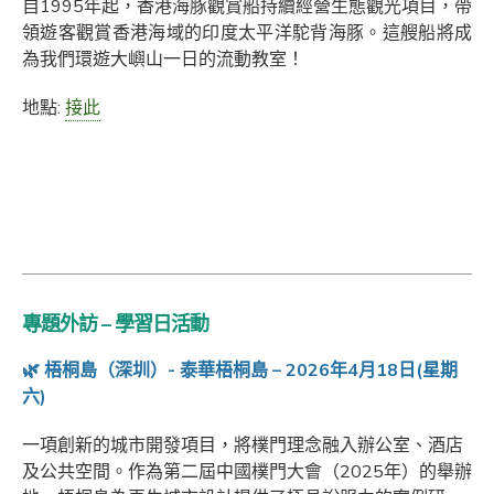
自1995年起，香港海豚觀賞船持續經營生態觀光項目，帶
領遊客觀賞香港海域的印度太平洋駝背海豚。這艘船將成
為我們環遊大嶼山一日的流動教室！
地點:
接此
專題外訪
– 學習日活動
🌿
梧桐島（深圳）- 泰華梧桐島 – 2026年4月18日(星期
六)
一項創新的城市開發項目，將樸門理念融入辦公室、酒店
及公共空間。作為第二屆中國樸門大會（2025年）的舉辦