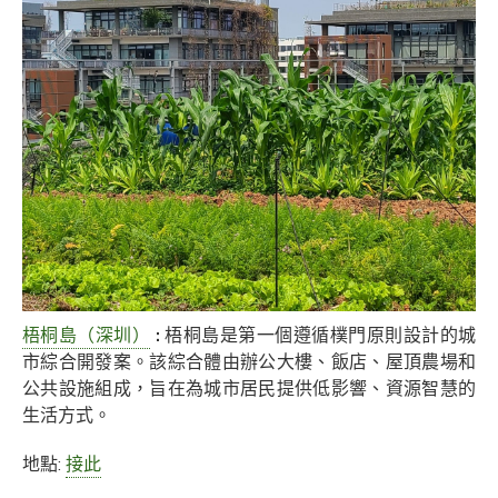
梧桐島（深圳）
:
梧桐島是第一個遵循樸門原則設計的城
市綜合開發案。該綜合體由辦公大樓、飯店、屋頂農場和
公共設施組成，旨在為城市居民提供低影響、資源智慧的
生活方式。
地點:
接此