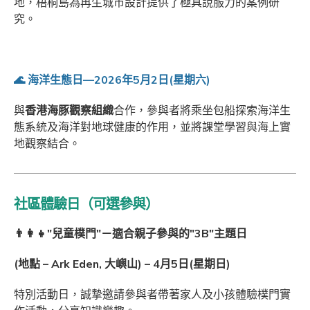
地，梧桐島為再生城市設計提供了極具說服力的案例研
究。
🌊
海洋生態日—2026年5月2日(星期六)
與
香港海豚觀察組織
合作，參與者將乘坐包船探索海洋生
態系統及海洋對地球健康的作用，並將課堂學習與海上實
地觀察結合。
社區體驗日（可選參與）
👨‍👩‍👧
"兒童樸門"－適合親子參與的"3B"主題日
(地點 – Ark Eden, 大嶼山) – 4月5日(星期日)
特別活動日，誠摯邀請參與者帶著家人及小孩體驗樸門實