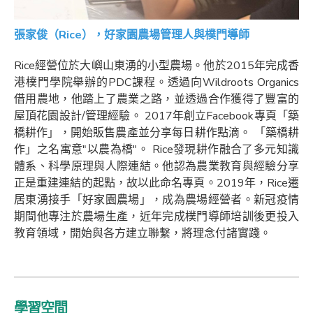
張家俊（Rice），好家園農場管理人與樸門導師
Rice經營位於大嶼山東湧的小型農場。他於2015年完成香
港樸門學院舉辦的PDC課程。透過向Wildroots Organics
借用農地，他踏上了農業之路，並透過合作獲得了豐富的
屋頂花園設計/管理經驗。 2017年創立Facebook專頁「築
橋耕作」，開始販售農產並分享每日耕作點滴。 「築橋耕
作」之名寓意"以農為橋"。 Rice發現耕作融合了多元知識
體系、科學原理與人際連結。他認為農業教育與經驗分享
正是重建連結的起點，故以此命名專頁。2019年，Rice遷
居東湧接手「好家園農場」，成為農場經營者。新冠疫情
期間他專注於農場生產，近年完成樸門導師培訓後更投入
教育領域，開始與各方建立聯繫，將理念付諸實踐。
學習空間