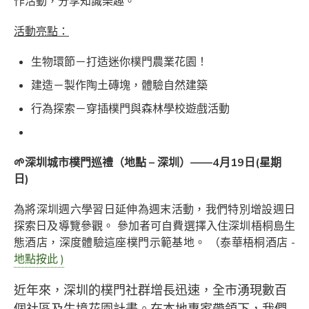
作活動，分享知識樂趣。
活動亮點：
生物環節－打造迷你樸門農業花園！
建造－製作陶土磚塊，體驗自然建築
行為探索－穿插樸門與森林學校遊戲活動
🌱深圳城市樸門巡禮（地點 – 深圳）
——4月19日(星期
日)
為將深圳週六學習日延伸為週末活動，我們特別增設週日
探索日及導覽參觀。 參加者可自費選擇入住深圳梧桐島生
態酒店，深度體驗這座樸門示範基地。 （泰華梧桐酒店 -
地點按此 )
近年來，深圳的樸門社群增長迅速，全市湧現數百