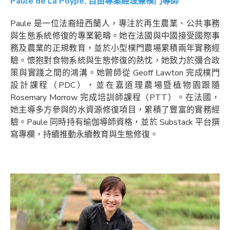
Paule de La Poype, 自由專案經理兼樸門導師
Paule 是一位法裔紐西蘭人，專注於再生農業、公共事務
與生態系統修復的專業範疇。她在法國與中國接受國際事
務及農業的正規教育，並於小型樸門農場累積兩年實務經
驗。懷抱對食物系統與生態修復的熱忱，她致力於彌合政
策與實踐之間的鴻溝。她曾師從 Geoff Lawton 完成樸門
設計課程（PDC），並在嘉道理農場暨植物園跟隨
Rosemary Morrow 完成培訓師課程（PTT）。在法國，
她主導多方參與的水資源修復項目，累積了豐富的實務經
驗。Paule 同時持有瑜伽導師資格，並於 Substack 平台撰
寫專欄，持續推動永續教育與生態修復。