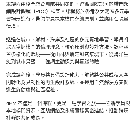
本課程由樸門教育團隊共同策劃，遵循國際認可的
樸門永
續設計課程（PDC）
框架。課程將於香港及大灣區多元學
習場景進行，帶領學員探索樸門永續原則，並應用在現實
情境。
透過在城市、鄉村、海岸及社區的多元實地學習，學員將
深入掌握樸門的倫理理念、核心原則與設計方法。課程涵
蓋多樣化的環境——從山林與農莊到密集城市，從海洋生
態到城市景觀——強調主動探究與實踐體驗。
完成課程後，學員將具備設計能力，能夠將公共或私人空
間轉化為具韌性的再生設計系統，並運用自然解決方案促
進生態健康與社區福祉。
4PM
不僅是一個課程，更是一場學習之旅——它將學員與
本地樸門資源、互助網絡及永續實踐緊密連結，推動跨境
社群的共同成長。