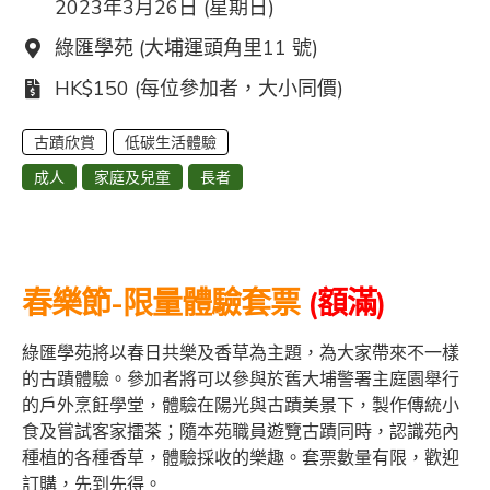
2023年3月26日 (星期日)
地點：
綠匯學苑 (大埔運頭角里11 號)
費用：
HK$150 (每位參加者，大小同價)
古蹟欣賞
低碳生活體驗
成人
家庭及兒童
長者
春樂節
-限量體驗套票
(額滿)
綠匯學苑將以春日共樂及香草為主題，為大家帶來不一樣
的古蹟體驗。參加者將可以參與於舊大埔警署主庭園舉行
的戶外烹飪學堂，體驗在陽光與古蹟美景下，製作傳統小
食及嘗試客家擂茶；隨本苑職員遊覽古蹟同時，認識苑內
種植的各種香草，體驗採收的樂趣。套票數量有限，歡迎
訂購，先到先得。