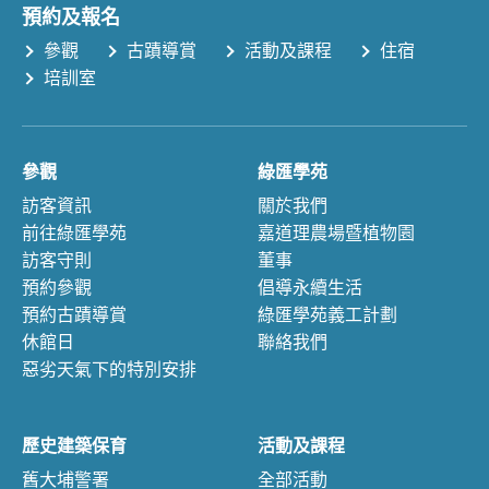
預約及報名
參觀
古蹟導賞
活動及課程
住宿
培訓室
參觀
綠匯學苑
訪客資訊
關於我們
前往綠匯學苑
嘉道理農場暨植物園
訪客守則
董事
預約參觀
倡導永續生活
預約古蹟導賞
綠匯學苑義工計劃
休館日
聯絡我們
惡劣天氣下的特別安排
歷史建築保育
活動及課程
舊大埔警署
全部活動