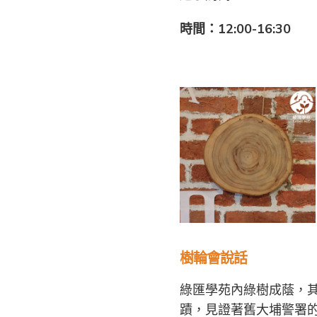
時間：12:00-16:30
樹輪會說話
綠匯學苑內綠樹成蔭，
蹟，見證著舊大埔警署