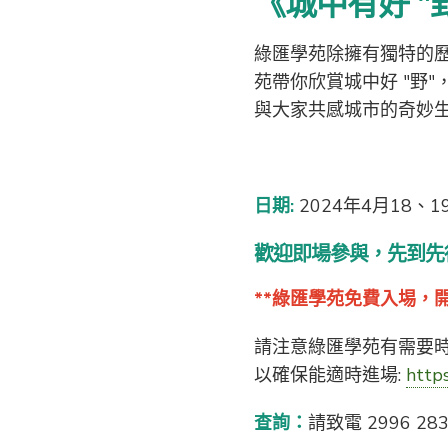
《城中有好 
綠匯學苑除擁有獨特的
苑帶你欣賞城中好 "野
與大家共感城市的奇妙
日期:
2024年4月18、1
歡迎即場參與
，先到先
**綠匯學苑免費入埸，開放
請注意綠匯學苑有需要
以確保能適時進場:
https
查詢：
請致電 2996 