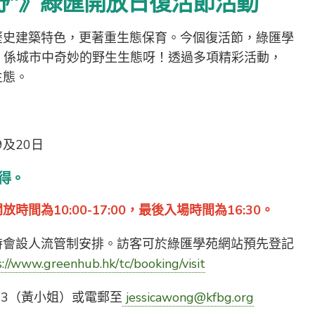
"野"》綠匯開放日復活節活動
歷史建築特色，更著重生態保育。今個復活節，綠匯學
"，係城市中奇妙的野生生態呀！透過多項精彩活動，
生態。
9及20日
得。
時間為10:00-17:00，最後入場時間為16:30。
時會設人流管制安排。訪客可於綠匯學苑網站預先登記
://www.greenhub.hk/tc/booking/visit
2833（黃小姐）或電郵至
jessicawong@kfbg.org