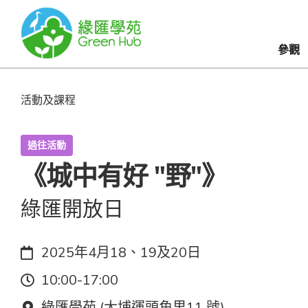
參觀
活動及課程
過往活動
《城中有好 "野"》
綠匯開放日
日期：
2025年4月18、19及20日
時間：
10:00-17:00
地點：
綠匯學苑 (大埔運頭角里11 號)