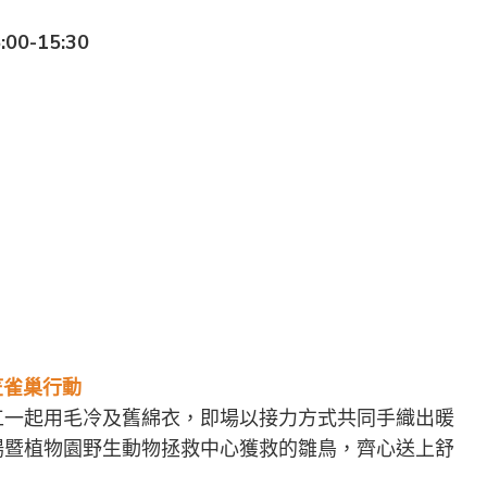
:00-15:30
笠雀巢行動
工一起用毛冷及舊綿衣，即場以接力方式共同手織出暖
場暨植物園野生動物拯救中心獲救的雛鳥，齊心送上舒