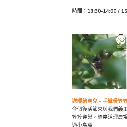
時間：13:30-14:00 / 15
送暖給鳥兒 - 手織暖笠
今個復活節來與我們義
笠笠雀巢，給嘉道理農
適小鳥窩！