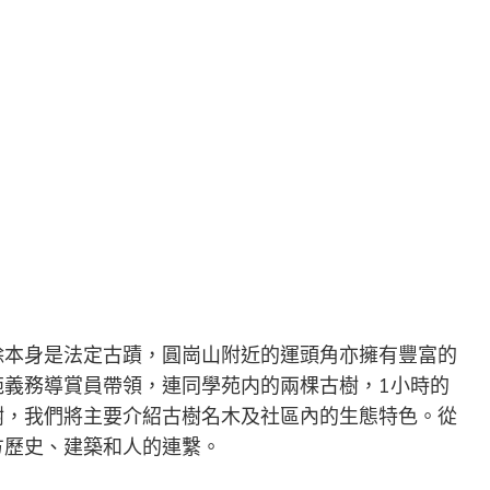
除本身是法定古蹟，圓崗山附近的運頭角亦擁有豐富的
苑義務導賞員帶領，
連同學苑内的兩棵古樹，
1小時的
樹，
我們將
主要介紹古樹名木及社區內的生態特色。
從
方歷史、建築和人的連繫。