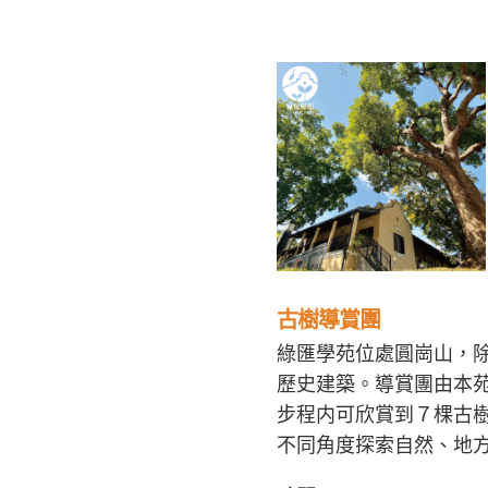
古樹
導賞團
綠匯學苑位處圓崗山，
歷史建築。
導賞團由本
步程内可欣賞到７棵古
不同角度探索自然、地