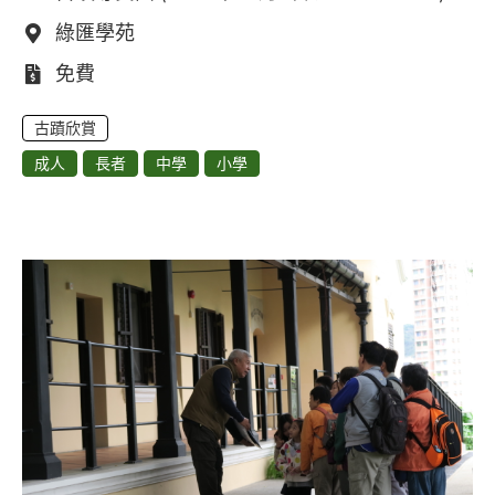
地點：
綠匯學苑
費用：
免費
古蹟欣賞
成人
長者
中學
小學