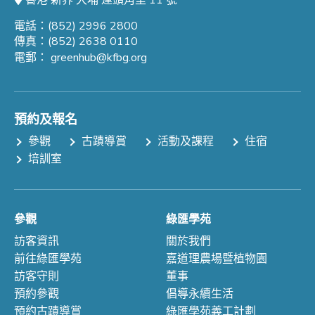
香港 新界 大埔 運頭角里 11 號
電話：(852) 2996 2800
傳真：(852) 2638 0110
電郵：
greenhub@kfbg.org
預約及報名
參觀
古蹟導賞
活動及課程
住宿
培訓室
參觀
綠匯學苑
訪客資訊
關於我們
前往綠匯學苑
嘉道理農場暨植物園
訪客守則
董事
預約參觀
倡導永續生活
預約古蹟導賞
綠匯學苑義工計劃