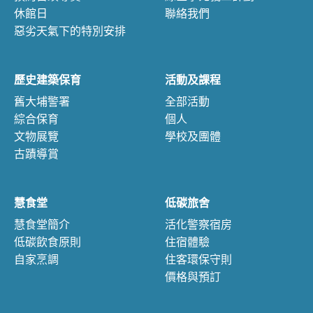
休館日
聯絡我們
惡劣天氣下的特別安排
歷史建築保育
活動及課程
舊大埔警署
全部活動
綜合保育
個人
文物展覽
學校及團體
古蹟導賞
慧食堂
低碳旅舍
慧食堂簡介
活化警察宿房
低碳飲食原則
住宿體驗
自家烹調
住客環保守則
價格與預訂