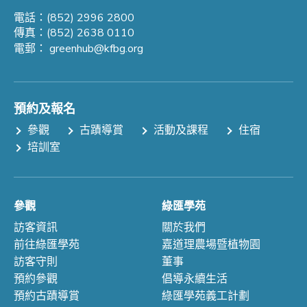
電話：(852) 2996 2800
傳真：(852) 2638 0110
電郵：
greenhub@kfbg.org
預約及報名
參觀
古蹟導賞
活動及課程
住宿
培訓室
參觀
綠匯學苑
訪客資訊
關於我們
前往綠匯學苑
嘉道理農場暨植物園
訪客守則
董事
預約參觀
倡導永續生活
預約古蹟導賞
綠匯學苑義工計劃