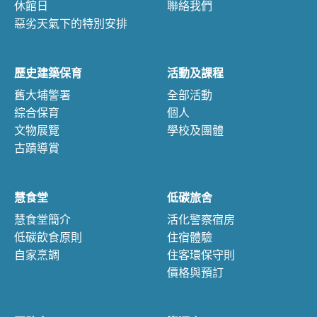
休館日
聯絡我們
惡劣天氣下的特別安排
歷史建築保育
活動及課程
舊大埔警署
全部活動
綜合保育
個人
文物展覽
學校及團體
古蹟導賞
慧食堂
低碳旅舍
慧食堂簡介
活化警察宿房
低碳飲食原則
住宿體驗
自家烹調
住客環保守則
價格與預訂