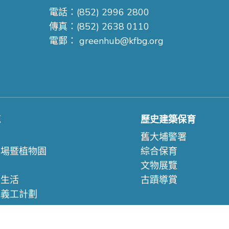
電話：(852) 2996 2800
傳真：(852) 2638 0110
電郵：
greenhub@kfbg.org
苑
歷史建築保育
們
舊大埔警署
農場暨植物園
綜合保育
文物展覽
續生活
古蹟導賞
苑義工計劃
們