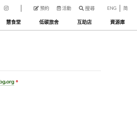
ENG
简
預約
活動
搜尋
慧食堂
低碳旅舍
互助店
資源庫
bg.org
。