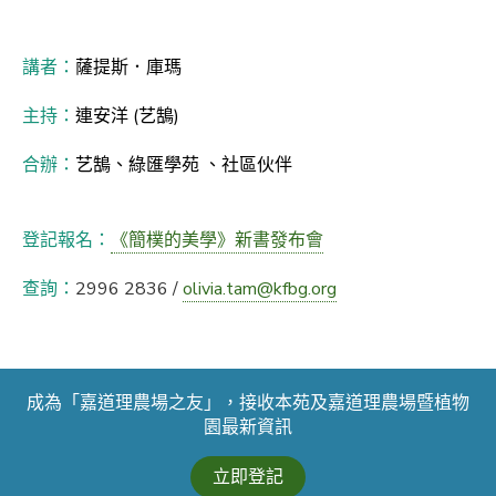
講者：
薩提斯．庫瑪
主持：
連安洋 (艺鵠)
合辦：
艺鵠、綠匯學苑 、社區伙伴
登記報名：
《簡樸的美學》新書發布會
查詢：
2996 2836 /
olivia.tam@kfbg.org
成為「嘉道理農場之友」，接收本苑及嘉道理農場暨植物
園最新資訊
立即登記