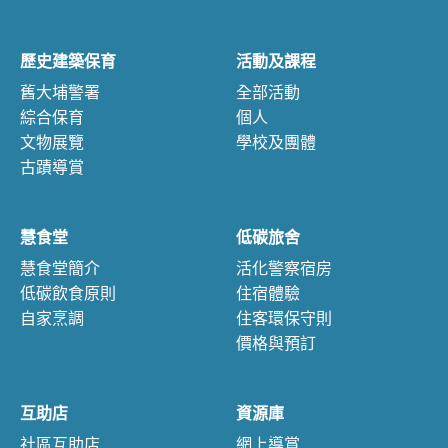
歷史建築保育
活動及課程
舊大埔警署
全部活動
綜合保育
個人
文物展覽
學校及團體
古蹟導賞
慧食堂
低碳旅舍
慧食堂簡介
活化警察宿房
低碳飲食原則
住宿體驗
自家烹調
住客環保守則
價格與預訂
互助店
資源庫
社區互助店
網上導賞