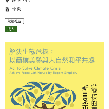
地點：
綠匯學苑
費用：
全免
永續社區
成人