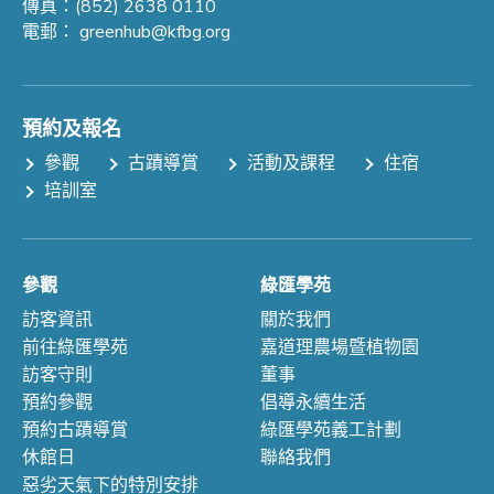
傳真：(852) 2638 0110
電郵：
greenhub@kfbg.org
預約及報名
參觀
古蹟導賞
活動及課程
住宿
培訓室
參觀
綠匯學苑
訪客資訊
關於我們
前往綠匯學苑
嘉道理農場暨植物園
訪客守則
董事
預約參觀
倡導永續生活
預約古蹟導賞
綠匯學苑義工計劃
休館日
聯絡我們
惡劣天氣下的特別安排