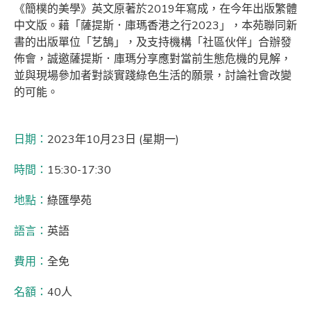
《簡樸的美學》英文原著於2019年寫成，在今年出版繁體
中文版。藉「薩提斯．庫瑪香港之行2023」，本苑聯同新
書的出版單位「艺鵠」，及支持機構「社區伙伴」合辦發
佈會，誠邀薩提斯．庫瑪分享應對當前生態危機的見解，
並與現場參加者對談實踐綠色生活的願景，討論社會改變
的可能。
日期：
2023年10月23日 (星期一)
時間：
15:30-17:30
地點：
綠匯學苑
語言：
英語
費用：
全免
名額：
40人