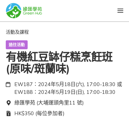
活動及課程
過往活動
有機紅豆缽仔糕烹飪班
(原味/斑蘭味)
日期：
EW187：2024年5月18日(六), 17:00-18:30 或
EW188：2024年5月19日(日), 17:00-18:30
地點：
綠匯學苑 (大埔運頭角里11 號)
費用：
HK$350 (每位參加者)