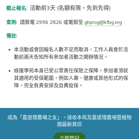
活動前3天 (名額有限，先到先得)
截止報名:
查詢:
請致電 2996 2826 或電郵至
ghprog@kfbg.org
備註:
本活動或會因報名人數不足而取消，工作人員會於活
動前兩天告知所有參加者活動之開辦情況。
綠匯學苑本身已受公眾責任保險之保障。參加者須就
其適用的受保範圍，例如人壽、健康或其他形式的保
障，完全負責安排及自費投保。
成為「嘉道理農場之友」，接收本苑及嘉道理農場暨植物
園最新資訊
立即登記