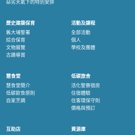
惡劣天氣下的特別安排
歷史建築保育
活動及課程
舊大埔警署
全部活動
綜合保育
個人
文物展覽
學校及團體
古蹟導賞
慧食堂
低碳旅舍
慧食堂簡介
活化警察宿房
低碳飲食原則
住宿體驗
自家烹調
住客環保守則
價格與預訂
互助店
資源庫