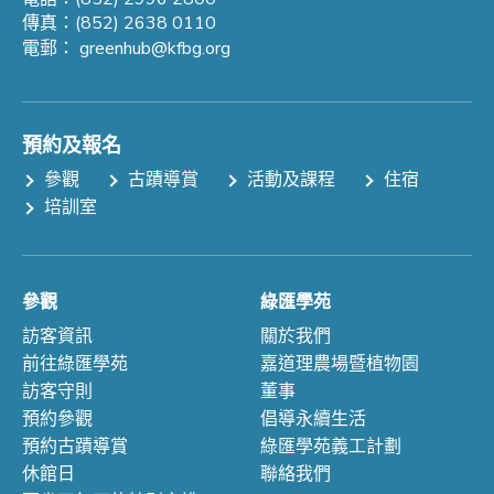
傳真：(852) 2638 0110
電郵：
greenhub@kfbg.org
預約及報名
參觀
古蹟導賞
活動及課程
住宿
培訓室
參觀
綠匯學苑
訪客資訊
關於我們
前往綠匯學苑
嘉道理農場暨植物園
訪客守則
董事
預約參觀
倡導永續生活
預約古蹟導賞
綠匯學苑義工計劃
休館日
聯絡我們