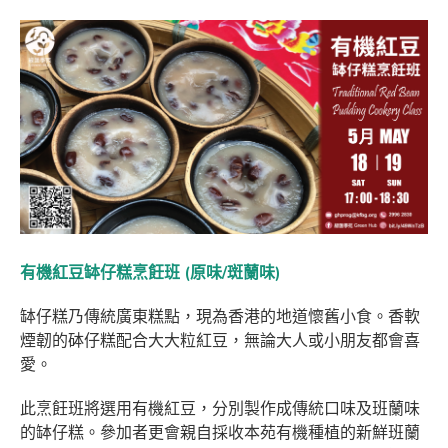
有機紅豆缽仔糕烹飪班 (原味/斑蘭味)
缽仔糕乃傳統廣東糕點，現為香港的地道懷舊小食。香軟
煙韌的砵仔糕配合大大粒紅豆，無論大人或小朋友都會喜
愛。
此烹飪班將選用有機紅豆，分別製作成傳統口味及班蘭味
的缽仔糕。參加者更會親自採收本苑有機種植的新鮮班蘭