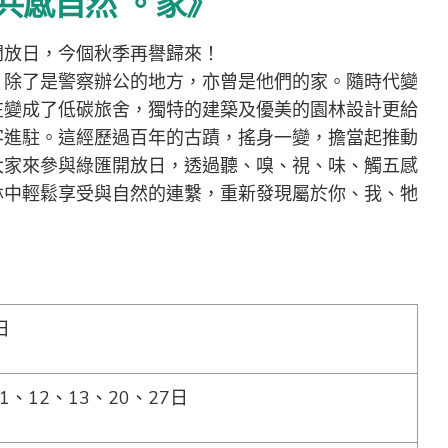
共感自然 。家》
開放日，今個秋季再譽歸來！
，除了是警察辦公的地方，亦曾是他們的家。隨時代變
在變成了低碳旅舍，獨特的建築及優美的園林設計更給
客進駐。這經歷過百年的古蹟，搖身一變，擔當起推動
大家來參與綠匯開放日，透過聽、嗅、視、味、觸五感
林中輕鬆享受與自然的連繫，重新發現屬於你、我、牠
日
1、12、13、20、27日