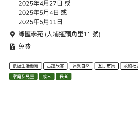
2025年4月27日 或
2025年5月4日 或
2025年5月11日
地點：
綠匯學苑 (大埔運頭角里11 號)
費用：
免費
低碳生活體驗
古蹟欣賞
連繫自然
互助市集
永續社
家庭及兒童
成人
長者