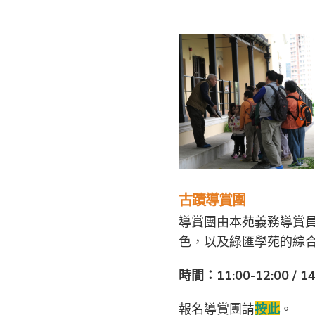
古蹟導賞團
導賞團由本苑義務導賞
色，以及綠匯學苑的綜
時間：11:00-12:00 / 14
報名導賞團請
按此
。