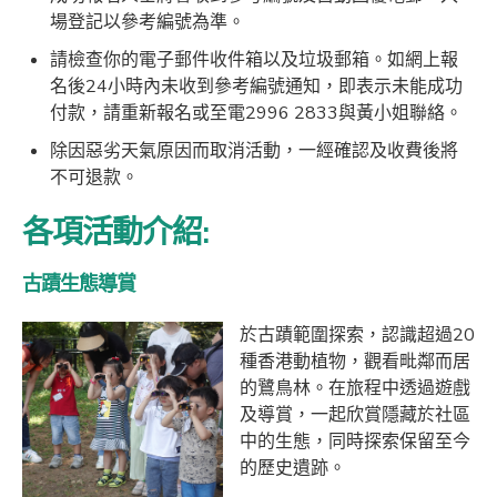
場登記以參考編號為準。
請檢查你的電子郵件收件箱以及垃圾郵箱。如網上報
名後24小時內未收到參考編號通知，即表示未能成功
付款，請重新報名或至電2996 2833與黃小姐聯絡。
除因惡劣天氣原因而取消活動，一經確認及收費後將
不可退款。
各項活動介紹:
古蹟
生態導賞
於古蹟範圍探索，認識超過20
種香港動植物，觀看毗鄰而居
的鷺鳥林。在旅程中透過遊戲
及導賞，一起欣賞隱藏於社區
中的生態，同時探索保留至今
的歷史遺跡。