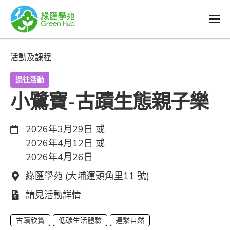
活動及課程
過往活動
小鷺寶-古蹟生態親子樂
日期：
2026年3月29日 或
2026年4月12日 或
2026年4月26日
地點：
綠匯學苑 (大埔運頭角里11 號)
費用：
請見活動詳情
古蹟欣賞
低碳生活體驗
連繫自然