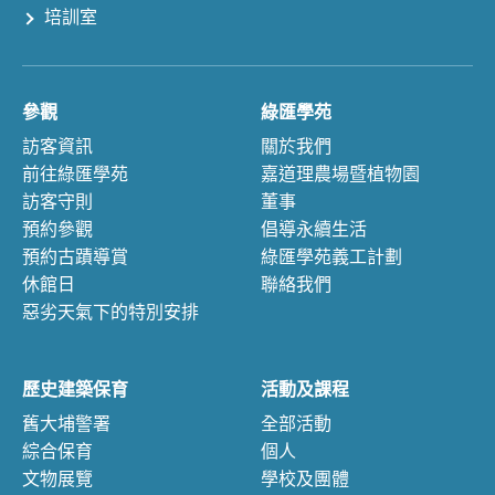
培訓室
參觀
綠匯學苑
訪客資訊
關於我們
前往綠匯學苑
嘉道理農場暨植物園
訪客守則
董事
預約參觀
倡導永續生活
預約古蹟導賞
綠匯學苑義工計劃
休館日
聯絡我們
惡劣天氣下的特別安排
歷史建築保育
活動及課程
舊大埔警署
全部活動
綜合保育
個人
文物展覽
學校及團體