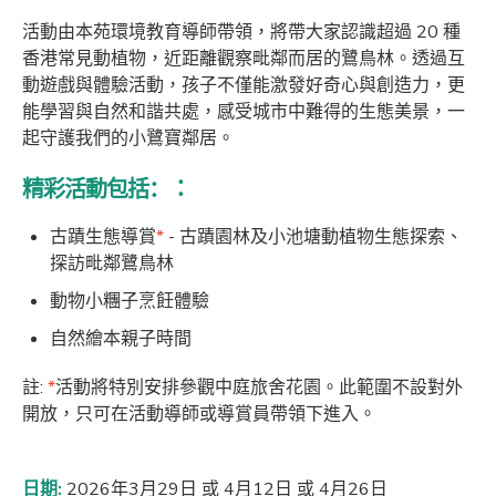
活動由本苑環境教育導師帶領，將帶大家認識超過 20 種
香港常見動植物，近距離觀察毗鄰而居的鷺鳥林。透過互
動遊戲與體驗活動，孩子不僅能激發好奇心與創造力，更
能學習與自然和諧共處，感受城市中難得的生態美景，一
起守護我們的小鷺寶鄰居。
精彩活動包括：
：
古蹟生態導賞
*
- 古蹟園林及小池塘動植物生態探索、
探訪毗鄰鷺鳥林
動物小糰子烹飪體驗
自然繪本親子時間
註:
*
活動將特別安排參觀中庭旅舍花園。此範圍不設對外
開放，只可在活動導師或導賞員帶領下進入。
日期
:
2026年3月29日 或 4月12日 或 4月26日