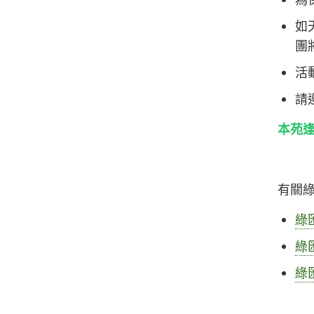
為
如
團
活
請
本苑逢
有關
綠
綠
綠