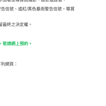
參加者及導賞員攝影、錄影或錄音。
告信號、或紅/黑色暴雨警告信號，導賞
留最終之決定權。
賞團，敬請網上預約。
下列網頁：