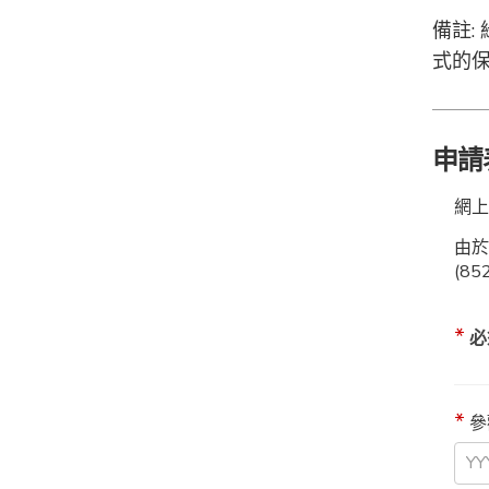
備註
式的
申請
網上
由
(85
必
參