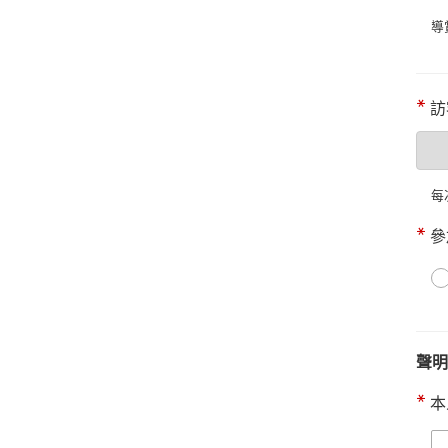
導
訪
每
參
聲明
本