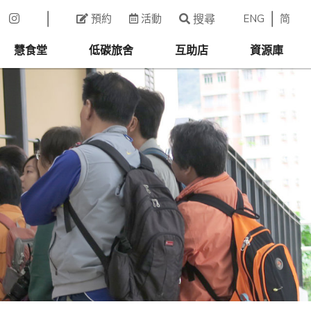
ENG
简
預約
活動
搜尋
慧食堂
低碳旅舍
互助店
資源庫