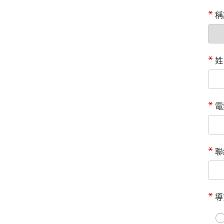
稱
姓
電
聯
導