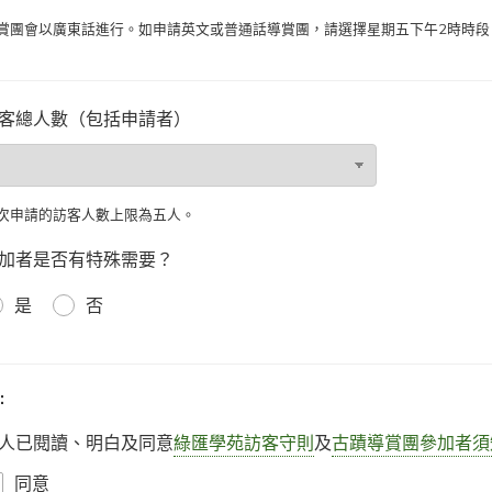
賞團會以廣東話進行。如申請英文或普通話導賞團，請選擇星期五下午2時時段
客總人數（包括申請者）
次申請的訪客人數上限為五人。
加者是否有特殊需要？
是
否
:
人已閱讀、明白及同意
綠匯學苑訪客守則
及
古蹟導賞團參加者須
同意