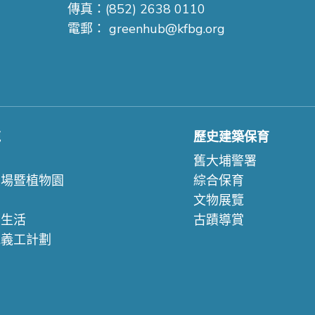
傳真：(852) 2638 0110
電郵：
greenhub@kfbg.org
苑
歷史建築保育
們
舊大埔警署
農場暨植物園
綜合保育
文物展覽
續生活
古蹟導賞
苑義工計劃
們