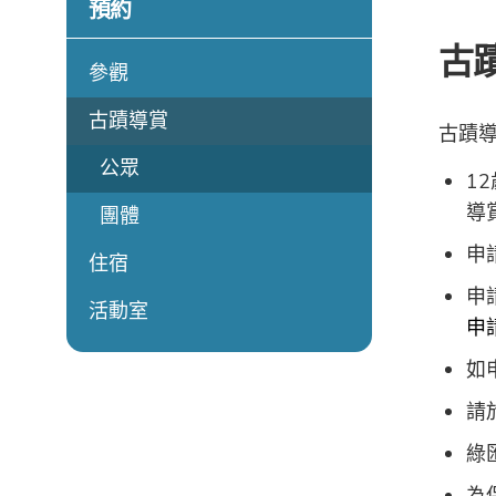
預約
古
參觀
古蹟導賞
古蹟
公眾
1
導
團體
申
住宿
申
活動室
申
如
請
綠