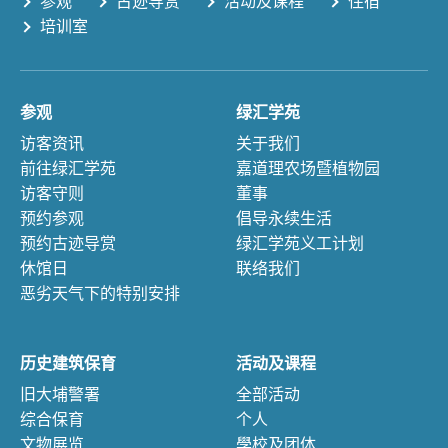
参观
古迹导赏
活动及课程
住宿
培训室
参观
绿汇学苑
访客资讯
关于我们
前往绿汇学苑
嘉道理农场暨植物园
访客守则
董事
预约参观
倡导永续生活
预约古迹导赏
绿汇学苑义工计划
休馆日
联络我们
恶劣天气下的特别安排
历史建筑保育
活动及课程
旧大埔警署
全部活动
综合保育
个人
文物展览
學校及团体