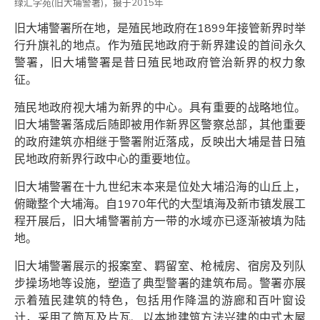
绿汇学苑(旧大埔警署)，摄于2015年
旧大埔警署所在地，是殖民地政府在1899年接管新界时举
行升旗礼的地点。作为殖民地政府于新界建设的首间永久
警署，旧大埔警署是昔日殖民地政府管治新界的权力象
征。
殖民地政府视大埔为新界的中心。具有重要的战略地位。
旧大埔警署落成后随即被用作新界区警察总部，其他重要
的政府建筑亦相继于警署附近落成，反映出大埔是昔日殖
民地政府新界行政中心的重要地位。
旧大埔警署在十九世纪末本来是位处大埔沿海的山丘上，
俯瞰整个大埔海。自1970年代的大型填海及新市镇发展工
程开展后，旧大埔警署前方一带的水域亦已逐渐被填为陆
地。
旧大埔警署展示的报案室、羁留室、枪械房、宿房及列队
步操场地等设施，塑造了典型警署的建筑布局。警署亦展
示着殖民建筑的特色，包括用作降温的游廊和百叶窗设
计，采用了筒瓦及片瓦、以本地建筑方法兴建的中式木屋