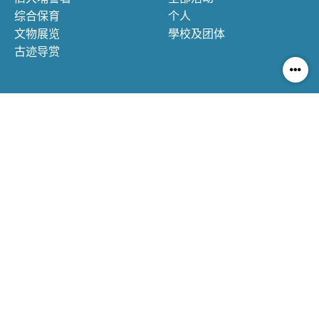
综合保育
个人
文物展览
學校及团体
古迹导赏
慧食堂
低碳旅舍
慧食堂简介
活化警察宿房
低碳饮食原则
住宿体验
自家烹调
住客环保守则
价格与预订
互助店
资源库
社区互助店
网上导赏
低碳经济
教育资源
可持续消费
互相市集