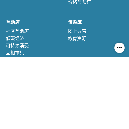
价格与预订
互助店
资源库
社区互助店
网上导赏
低碳经济
教育资源
可持续消费
互相市集
© 嘉道理农场暨植物园 版权所有
|
使用条款及细则
|
免责声明
|
私隐政策
|