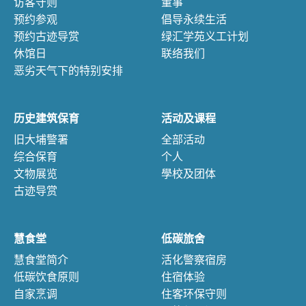
访客守则
董事
预约参观
倡导永续生活
预约古迹导赏
绿汇学苑义工计划
休馆日
联络我们
恶劣天气下的特别安排
历史建筑保育
活动及课程
旧大埔警署
全部活动
综合保育
个人
文物展览
學校及团体
古迹导赏
慧食堂
低碳旅舍
慧食堂简介
活化警察宿房
低碳饮食原则
住宿体验
自家烹调
住客环保守则