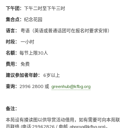
下午团：
下午二时至下午三时
集合点：
纪念花园
语言：
粤语（英语或普通话团可在报名时要求安排）
时段：
一小时
名额：
每节上限30人
费用：
免费
建议参加者年龄：
6岁以上
查询：
2996 2800 或
greenhub@kfbg.org
备注：
本苑设有摸读图以供导赏活动借用，如有需要可向本苑联
员联络 (电话:29962826 / 电邮: ghprog@kfbg.org)。