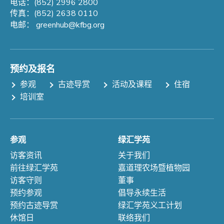
电话：(852) 2996 2800
传真：(852) 2638 0110
电邮：
greenhub@kfbg.org
预约及报名
参观
古迹导赏
活动及课程
住宿
培训室
参观
绿汇学苑
访客资讯
关于我们
前往绿汇学苑
嘉道理农场暨植物园
访客守则
董事
预约参观
倡导永续生活
预约古迹导赏
绿汇学苑义工计划
休馆日
联络我们