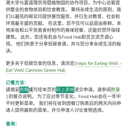
港大学与嘉道理农场暨植物园的协作项目，为中心访客提
供整全的食物体验和饮食教育。 秉持永续生活的原则，我
们以最低的碳足印提供餐饮服务，并衍生对教育、社会和
环境最丰盛的贡献。 在这里，您不仅可以品尝由新鲜、本
地采收和公平贸易食材制作的美味轻餐，还能欣赏环保绿
建筑。 此外，您还有机会与Food Hub职员交流烹调心
得。 他们热衷于分享低碳食谱，并与您分享永续生活的秘
诀。
更多关于低碳饮食的信息，请浏览
Steps for Eating Well -
Eat Well Canteen::Green Hub
订餐方法：
請填妥
表格
或
可
经
本
页
的
网上表格
递交
申请
。请参阅
附录
1
的餐点说明。 为了应对季节变化，Food Hub会在一年中
不时更新菜单。 我们将在收到团餐订购表后的两天内向申
请人提供最新的菜单，并与申请人讨论食物选择。
查询
：