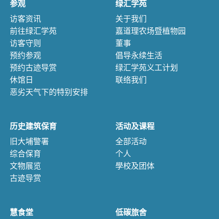
参观
绿汇学苑
访客资讯
关于我们
前往绿汇学苑
嘉道理农场暨植物园
访客守则
董事
预约参观
倡导永续生活
预约古迹导赏
绿汇学苑义工计划
休馆日
联络我们
恶劣天气下的特别安排
历史建筑保育
活动及课程
旧大埔警署
全部活动
综合保育
个人
文物展览
學校及团体
古迹导赏
慧食堂
低碳旅舍