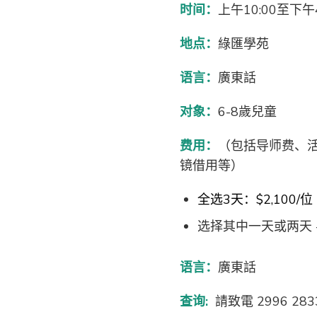
时间：
上午10:00至下
地点：
綠匯學苑
语言：
廣東話
对象：
6-8歲兒童
费用：
（包括导师费、
镜借用等）
全选3天：$2,100/位
选择其中一天或两天 -
语言：
廣東話
查询:
請致電 2996 28