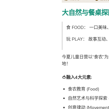
大自然与餐桌探
食 FOOD： 一口美
玩 PLAY： 故事互
今夏儿童日营以“食农”
地！
🍅融入4大元素:
食农教育 (Food)
自然艺术与科学探索 (
创意律动 (Movement