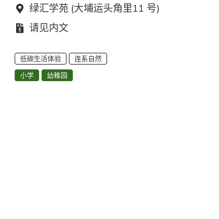
地点：
绿汇学苑 (大埔运头角里11 号)
费用：
请见内文
低碳生活体验
连系自然
小学
幼稚园