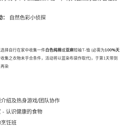
动：
自然色彩小侦探
或选择自行在家中收集一件
白色纯棉
或
亚麻
短袖T-恤 (必需为
100%天
所收集之衣物未乎合条件，活动将以蓝染布袋作取代)，于第1天带到
级再染
营主题介绍及热身游戏/团队协作
教室 - 认识健康的食物
食物烹饪班