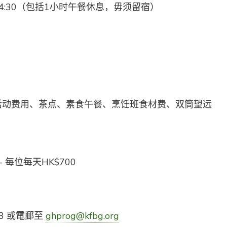
午4:30（包括1小时午餐休息，毋须留宿）
活动费用、茶点、素食午餐、烹饪班食材费、双筒望远
 每位每天HK$700
33 或電郵至
ghprog@kfbg.org