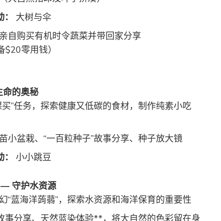
动：
大树与伞
亲自购买有机时令蔬菜并带回家分享
$20零用钱）
 生命的奥秘
裸买”任务，探索健康又低碳的食材，制作纯素小吃
苗小盆栽、“一百粒种子”故事分享、种子放大镜
动：
小小跳豆
 — 守护水资源
幻“蓝海洋蒟蒻”，探索水资源和海洋保育的重要性
”故事分享、天然蓝染体验**，将大自然的色彩留在身