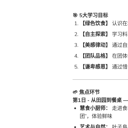
🎯 5大学习目标
【绿色饮食】
认识在
【自主探索】
学习料
【美感律动】
通过自
【团队品格】
在团体
【谦卑感恩】
通过惜
🌱 焦点环节
第1日 - 从田园到餐桌 
慧食小厨师：
走进食
团”，体验鲜味
艺术与自然：
叶子鳥