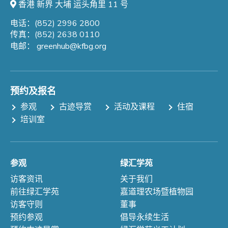
香港 新界 大埔 运头角里 11 号
电话：(852) 2996 2800
传真：(852) 2638 0110
电邮：
greenhub@kfbg.org
预约及报名
参观
古迹导赏
活动及课程
住宿
培训室
参观
绿汇学苑
访客资讯
关于我们
前往绿汇学苑
嘉道理农场暨植物园
访客守则
董事
预约参观
倡导永续生活