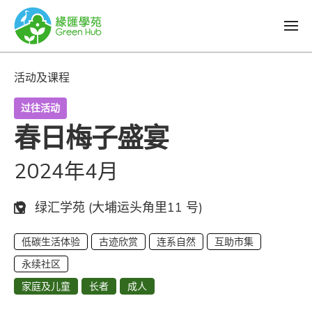
活动及课程
过往活动
春日梅子盛宴
2024年4月
日期：
地点：
绿汇学苑 (大埔运头角里11 号)
低碳生活体验
古迹欣赏
连系自然
互助市集
永续社区
家庭及儿童
长者
成人