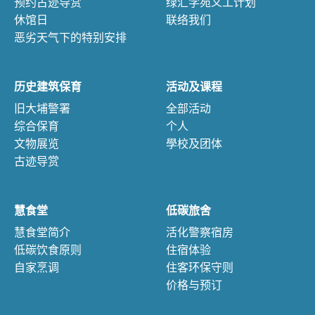
预约古迹导赏
绿汇学苑义工计划
休馆日
联络我们
恶劣天气下的特别安排
历史建筑保育
活动及课程
旧大埔警署
全部活动
综合保育
个人
文物展览
學校及团体
古迹导赏
慧食堂
低碳旅舍
慧食堂简介
活化警察宿房
低碳饮食原则
住宿体验
自家烹调
住客环保守则
价格与预订