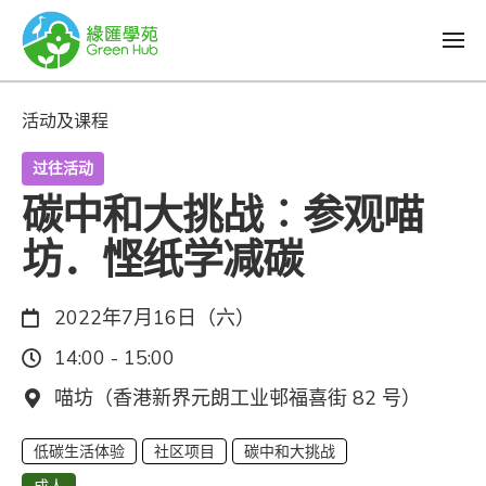
活动及课程
过往活动
碳中和大挑战︰参观喵
坊．悭纸学减碳
日期：
2022年7月16日（六）
时间：
14:00 - 15:00
地点：
喵坊（香港新界元朗工业邨福喜街 82 号）
低碳生活体验
社区项目
碳中和大挑战