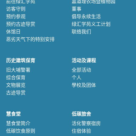
前往绿汇学苑
嘉道理农场暨植物园
访客守则
董事
预约参观
倡导永续生活
预约古迹导赏
绿汇学苑义工计划
休馆日
联络我们
恶劣天气下的特别安排
历史建筑保育
活动及课程
旧大埔警署
全部活动
综合保育
个人
文物展览
學校及团体
古迹导赏
慧食堂
低碳旅舍
慧食堂简介
活化警察宿房
低碳饮食原则
住宿体验