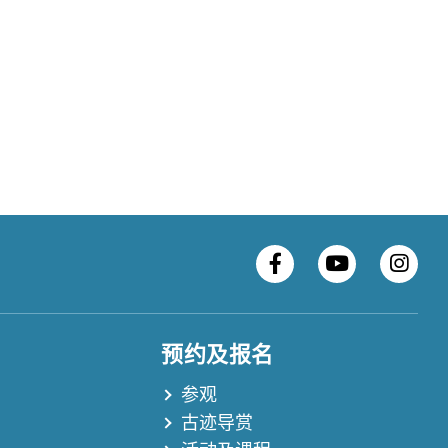
预约及报名
参观
古迹导赏