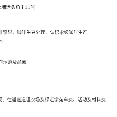
大埔运头角里11号
啡浆果、咖啡生豆处理、认识永续咖啡生产
作
作示范及品尝
观、往返嘉道理农场及绿汇学苑车费、活动及材料费