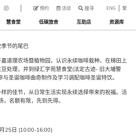
ENG
繁
预约
活动
搜寻
慧食堂
低碳旅舍
互助店
资源库
收季节的尾巴
于嘉道理农场暨植物园，认识永续咖啡栽种、在梯田上
豆处理，并到绿汇学苑慧食堂(法定古迹- 旧大埔警
参与圣诞咖啡曲奇制作及学习调配咖啡圣诞特饮。
一样的佳节，从日常生活实现永续选择带来的祝福。活
一场，名额有限，先到先得。
25日 (10:00-16:00)