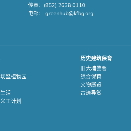
传真：(852) 2638 0110
电邮：
greenhub@kfbg.org
苑
历史建筑保育
们
旧大埔警署
农场暨植物园
综合保育
文物展览
续生活
古迹导赏
苑义工计划
们