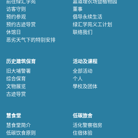
前往绿汇学苑
嘉道理农场暨植物园
访客守则
董事
预约参观
倡导永续生活
预约古迹导赏
绿汇学苑义工计划
休馆日
联络我们
恶劣天气下的特别安排
历史建筑保育
活动及课程
旧大埔警署
全部活动
综合保育
个人
文物展览
學校及团体
古迹导赏
慧食堂
低碳旅舍
慧食堂简介
活化警察宿房
低碳饮食原则
住宿体验