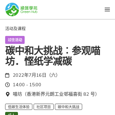
活动及课程
过往活动
碳中和大挑战︰参观喵
坊．悭纸学减碳
日期：
2022年7月16日（六）
时间：
14:00 - 15:00
地点：
喵坊（香港新界元朗工业邨福喜街 82 号）
低碳生活体验
社区项目
碳中和大挑战