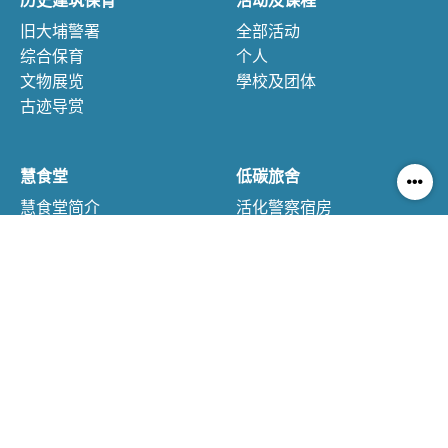
历史建筑保育
活动及课程
旧大埔警署
全部活动
综合保育
个人
文物展览
學校及团体
古迹导赏
慧食堂
低碳旅舍
慧食堂简介
活化警察宿房
低碳饮食原则
住宿体验
自家烹调
住客环保守则
价格与预订
互助店
资源库
社区互助店
网上导赏
低碳经济
教育资源
可持续消费