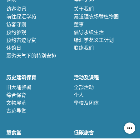
访客资讯
关于我们
前往绿汇学苑
嘉道理农场暨植物园
访客守则
董事
预约参观
倡导永续生活
预约古迹导赏
绿汇学苑义工计划
休馆日
联络我们
恶劣天气下的特别安排
历史建筑保育
活动及课程
旧大埔警署
全部活动
综合保育
个人
文物展览
學校及团体
古迹导赏
慧食堂
低碳旅舍