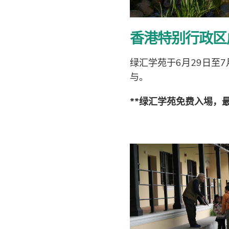
香港特别行政区
绿汇学苑于6月29日至
与。
**绿汇学苑免费入埸，最