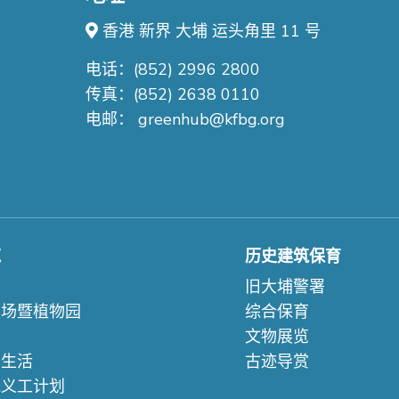
香港 新界 大埔 运头角里 11 号
电话：(852) 2996 2800
传真：(852) 2638 0110
电邮：
greenhub@kfbg.org
苑
历史建筑保育
们
旧大埔警署
农场暨植物园
综合保育
文物展览
续生活
古迹导赏
苑义工计划