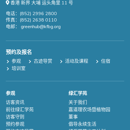
香港 新界 大埔 运头角里 11 号
电话：(852) 2996 2800
传真：(852) 2638 0110
电邮：
greenhub@kfbg.org
预约及报名
参观
古迹导赏
活动及课程
住宿
培训室
参观
绿汇学苑
访客资讯
关于我们
前往绿汇学苑
嘉道理农场暨植物园
访客守则
董事
预约参观
倡导永续生活