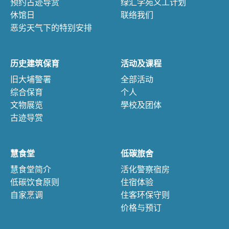
预约古迹导赏
绿汇学苑义工计划
休馆日
联络我们
恶劣天气下的特别安排
历史建筑保育
活动及课程
旧大埔警署
全部活动
综合保育
个人
文物展览
學校及团体
古迹导赏
慧食堂
低碳旅舍
慧食堂简介
活化警察宿房
低碳饮食原则
住宿体验
自家烹调
住客环保守则
价格与预订