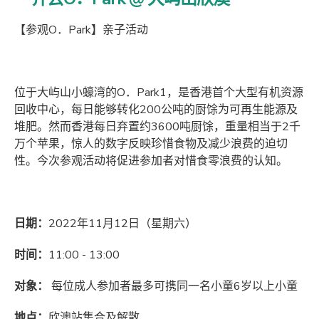
【参观O．Park】亲子活动
位于大屿山小蠔湾的O．Park1，是香港首个大型有机资源
回收中心，每日能够转化200公吨的厨馀为可再生能源及
堆肥。然而香港每日弃置约3600吨厨馀，重量相当于2千
万个苹果，惊人的数字反映珍惜食物及减少浪费的迫切
性。今次参观活动将促进参加者对惜食零浪费的认知。
日期：
2022年11月12日（星期六）
时间：
11:00 - 13:00
对象：
每位成人参加者最多可携同一名小童6岁以上小童
地点：
欣澳站集合及解散