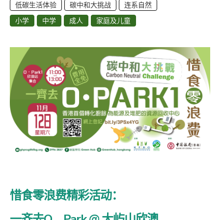
低碳生活体验
碳中和大挑战
连系自然
小学
中学
成人
家庭及儿童
惜食零浪费精彩活动：
一齐去O．Park @ 大屿山欣澳