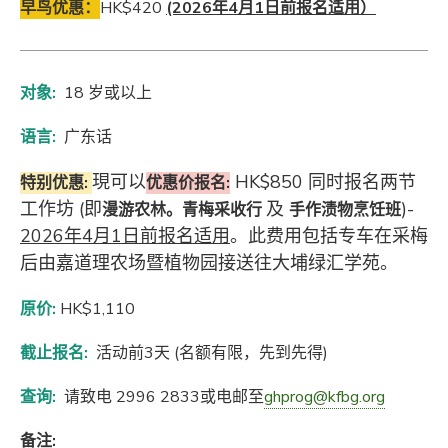
早鸟优惠：
HK$420
(2026
年4
月1
日前报名适用）
对象:
18 岁或以上
语言:
广东话
現
可
以
HK$850
同时报名两节
特别优惠:
优惠价报名
:
工作坊 (即
及
)-
漫游农林。青梅采收行
手作渍物烹饪班
2026年4月1日前报名适用
。
此费用包括专车在采梅
后由嘉道理农场暨植物园接送往大埔绿汇学苑。
原价:
HK$1,110
截止报名:
活动前3天 (名额有限，先到先得)
查询:
请致电 2996 2833或电邮至
ghprog@kfbg.org
备注: