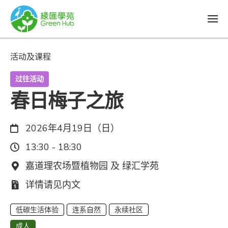
活动及课程
过往活动
春日梅子之旅
日期：
2026年4月19日（日）
时间：
13:30 - 18:30
地点：
嘉道理农场暨植物园 及 绿汇学苑
费用：
详情请见内文
低碳生活体验
连系自然
永续社区
成人