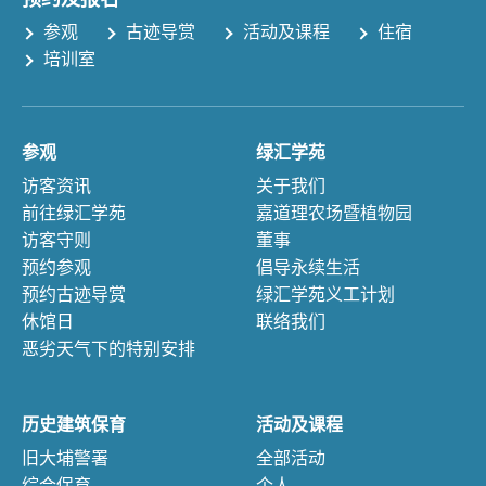
参观
古迹导赏
活动及课程
住宿
培训室
参观
绿汇学苑
访客资讯
关于我们
前往绿汇学苑
嘉道理农场暨植物园
访客守则
董事
预约参观
倡导永续生活
预约古迹导赏
绿汇学苑义工计划
休馆日
联络我们
恶劣天气下的特别安排
历史建筑保育
活动及课程
旧大埔警署
全部活动