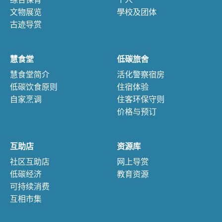
综合保育
个人
文物展览
學校及团体
古迹导赏
慧食堂
低碳旅舍
慧食堂简介
活化警察宿房
低碳饮食原则
住宿体验
自家烹调
住客环保守则
价格与预订
互助店
资源库
社区互助店
网上导赏
低碳经济
教育资源
可持续消费
互相市集