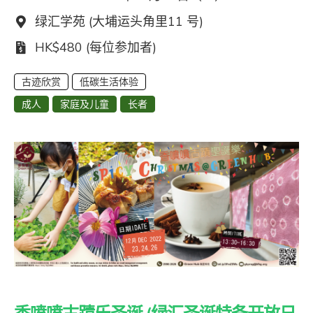
地点：
绿汇学苑 (大埔运头角里11 号)
费用：
HK$480 (每位参加者)
古迹欣赏
低碳生活体验
成人
家庭及儿童
长者