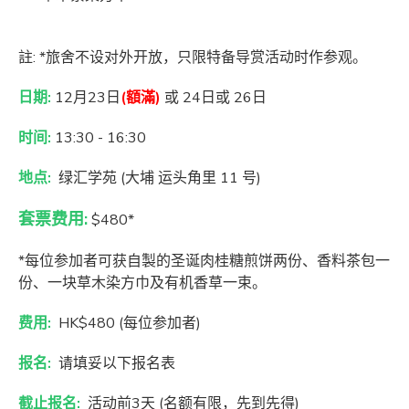
註: *旅舍不设对外开放，只限特备导赏活动时作参观。
日期:
12月23日
(額滿)
或 24日或 26日
时间:
13:30 - 16:30
地点:
绿汇学苑 (大埔 运头角里 11 号)
套票费用:
$480*
*每位参加者可获自製的圣诞肉桂糖煎饼两份、香料茶包一
份、一块草木染方巾及有机香草一束。
费用:
HK$480 (每位参加者)
报名:
请填妥以下报名表
截止报名:
活动前3天 (名额有限，先到先得)