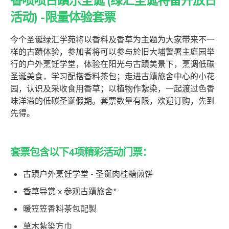
香喷喷古蹟乐圣诞 (绿汇圣诞特备开放日
活动) -限量体验套票
今个圣诞绿汇学苑将以香料及香草为主题为大家带来不一
样的古蹟体验，参加者将可以参与於旧大埔警署主庭园举
行的户外烹饪学堂，体验在阳光与古蹟美景下，烹调低碳
圣诞美食，学习配搭香料茶包；走进古蹟旅舍中心的小花
园，认识及采收食用香草；以植物作紮染，一起渡过色香
味洋溢的低碳圣诞假期。套票数量有限，欢迎订购，先到
先得。
套票包含以下4项精彩活动门票：
古蹟户外烹饪学堂 - 圣诞肉桂糖煎饼
香草导赏 x 参观古蹟旅舍*
暖笠笠香料茶包配製
草木紮染方巾