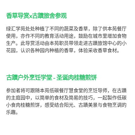
香草导赏x古蹟旅舍参观
绿汇学苑处处种植了不同的蔬菜及香草，除了供本苑餐厅
使用，亦作不同的教育活动用途，鼓励在城市里增加食物
生产。此导赏活动由本苑职员带领走进古蹟旅馆中心的小
花园，认识各种园内种植的香草，体验采收香草食材。
古蹟户外烹饪学堂 - 圣诞肉桂糖煎饼
参加者将可跟随本苑低碳餐厅慧食堂的烹饪导师，在古蹟
的主庭园中，以简单的食材及简易的技巧，一起製作低碳
小食肉桂糖煎饼，感受结合阳光、古蹟美景与食物烹调的
乐趣。