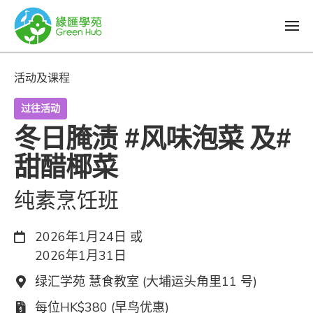
活动及课程
过往活动
冬日腌渍 #风味泡菜 及#
甜醋椰菜
纯素烹饪班
日期：
2026年1月24日 或
2026年1月31日
地点：
绿汇学苑 慧食教室 (大埔运头角里11 号)
费用：
每位HK$380 (早鸟优惠)