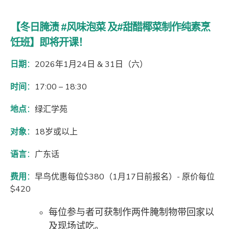
【冬日腌渍 #风味泡菜 及#甜醋椰菜制作纯素烹
饪班】即将开课！
日期
：
2026年1月24日 & 31日（六）
时间
：
17:00 – 18:30
地点
：
绿汇学苑
对象
：
18岁或以上
语言
：
广东话
费用
：
早鸟优惠每位$380（1月17日前报名）- 原价每位
$420
每位参与者可获制作两件腌制物带回家以
及现场试吃。