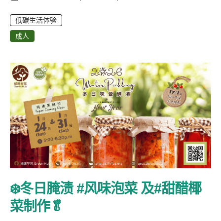
低碳生活体验
成人
❄️冬日腌渍 #风味泡菜 及#甜醋椰
菜制作🥬