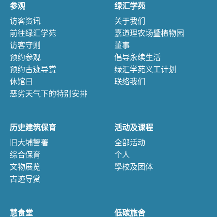
参观
绿汇学苑
访客资讯
关于我们
前往绿汇学苑
嘉道理农场暨植物园
访客守则
董事
预约参观
倡导永续生活
预约古迹导赏
绿汇学苑义工计划
休馆日
联络我们
恶劣天气下的特别安排
历史建筑保育
活动及课程
旧大埔警署
全部活动
综合保育
个人
文物展览
學校及团体
古迹导赏
慧食堂
低碳旅舍