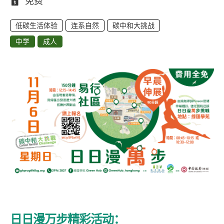
费用：
免费
低碳生活体验
连系自然
碳中和大挑战
中学
成人
日日漫万步精彩活动：