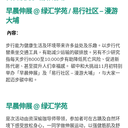
早晨伸展 @ 绿汇学苑 / 易行社区 – 漫游
大埔
內容：
步行能为健康生活及环境带
来许多益处及乐趣。以步行代
替乘坐交通工具，有助减少运输的碳排放。另有不少研究
指每天步行8000至10,000
步
有助降低死亡风险、促进新
陈代谢、甚至提升人们幸福感。
碳中和大挑战
11
月初特别
举办「
早晨伸展」及
「
易行社区
–
漫游大埔
」
，与大家一
起迈步碳中和。
早晨伸展 @ 绿汇学苑
是次活动由资深瑜珈导师带领，参加者可在古蹟及自然环
境下感受放松身心，一同学做伸展运动，以强健筋肌及舒