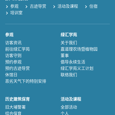
参观
古迹导赏
活动及课程
住宿
培训室
参观
绿汇学苑
访客资讯
关于我们
前往绿汇学苑
嘉道理农场暨植物园
访客守则
董事
预约参观
倡导永续生活
预约古迹导赏
绿汇学苑义工计划
休馆日
联络我们
恶劣天气下的特别安排
历史建筑保育
活动及课程
旧大埔警署
全部活动
综合保育
个人