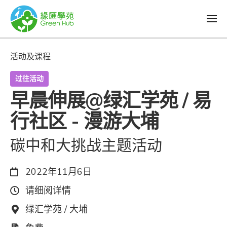
活动及课程
过往活动
早晨伸展@绿汇学苑 / 易
行社区 - 漫游大埔
碳中和大挑战主题活动
日期：
2022年11月6日
时间：
请细阅详情
地点：
绿汇学苑 / 大埔