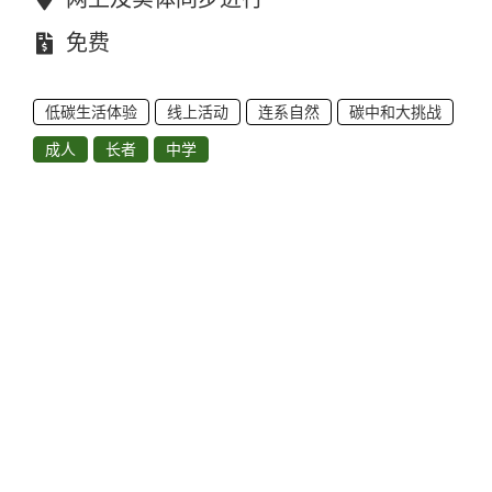
费用：
免费
低碳生活体验
线上活动
连系自然
碳中和大挑战
成人
长者
中学