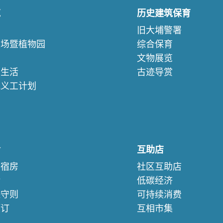
苑
历史建筑保育
们
旧大埔警署
农场暨植物园
综合保育
文物展览
续生活
古迹导赏
苑义工计划
们
舍
互助店
察宿房
社区互助店
验
低碳经济
保守则
可持续消费
预订
互相市集