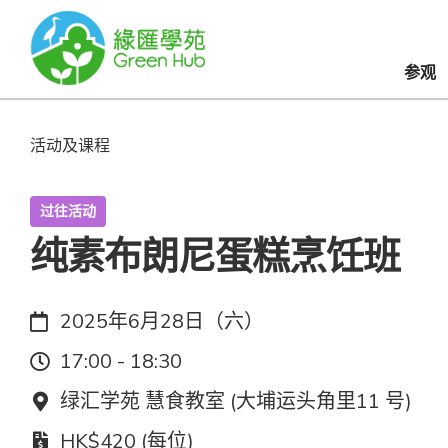
参观
活动及课程
过往活动
纯素布朗尼蛋糕烹饪班
日期：
2025年6月28日（六）
时间：
17:00 - 18:30
地点：
绿汇学苑 慧食教室 (大埔运头角里11 号)
费用：
HK$420 (每位)