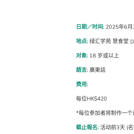
日期／时间:
2025年6月2
地点:
绿汇学苑 慧食堂 (大
对象:
18 岁或以上
語言
:
廣東話
费用:
每位HK$420
*每位参加者将制作一个
截止報名
:
活动前3天 (