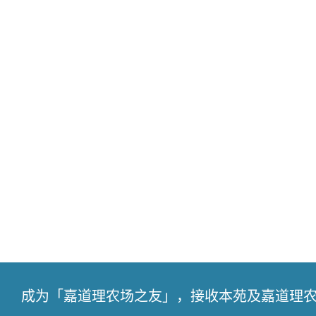
成为「嘉道理农场之友」，接收本苑及嘉道理