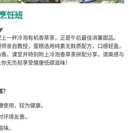
烹饪班
🌿
配上一杯冷泡有机香草茶，正是午后最佳消暑甜品。
厨师亲自教授，蛋糕选用纯素无麸质配方，口感轻盈，
奶香。课堂并特别附上冷泡香草茶拼配分享，清爽感与
让你无负担享受健康低碳滋味！
糕？
糖使用，较为健康。
对环境友善。
滋味。