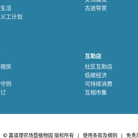
续生活
古迹导赏
苑义工计划
们
舍
互助店
察宿房
社区互助店
验
低碳经济
保守则
可持续消费
预订
互相市集
© 嘉道理农场暨植物园 版权所有
|
使用条款及细则
|
免责