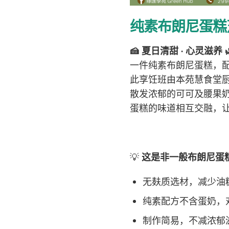
纯素布朗尼蛋糕
🍰
夏日清甜 · 心灵滋养
一件纯素布朗尼蛋糕，
此享饪班由本苑慧食堂
散发浓郁的可可及腰果
蛋糕的味道相互交融，
💡
这是非一般布朗尼蛋
无麸质选材，减少油
纯素配方不含蛋奶，
制作简易，不减浓郁