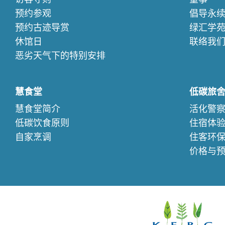
预约参观
倡导永
预约古迹导赏
绿汇学
休馆日
联络我
恶劣天气下的特别安排
慧食堂
低碳旅
慧食堂简介
活化警
低碳饮食原则
住宿体
自家烹调
住客环
价格与